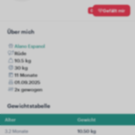
0
Gefällt mir
Über mich
Alano Espanol
Rüde
10.5 kg
30 kg
11 Monate
01.09.2025
2x gewogen
Gewichtstabelle
Alter
Gewicht
3.2 Monate
10.50 kg