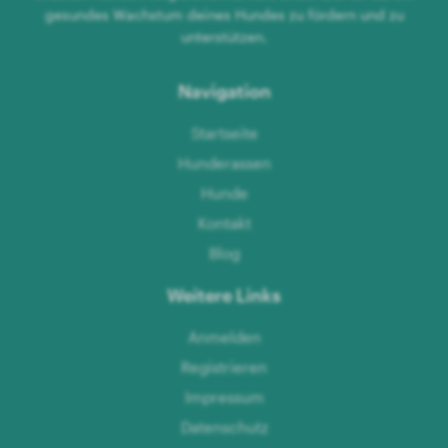
gesundes Wachstum deines Hundes zu fördern und zu
unterstützen.
Navigation
Startseite
Hunderassen
Hunde
Kontakt
Blog
Weitere Links
Anmelden
Registrieren
Impressum
Datenschutz