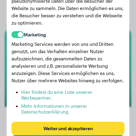
Gewicht:
8 kg
pseudonymisierte Daten über die Besucher der
Website zu sammeln. Die Daten ermöglichen es uns,
Alter:
12 Monate
die Besucher besser zu verstehen und die Webseite
Geschlecht:
Rüde
zu optimieren.
Marketing
American Bully Xl
Marketing Services werden von uns und Dritten
genutzt, um das Verhalten einzelner Nutzer
Blue
aufzuzeichnen, die gesammelten Daten zu
analysieren und z.B. personalisierte Werbung
anzuzeigen. Diese Services ermöglichen es uns,
Nutzer über mehrere Websites hinweg zu verfolgen.
Hier findest du eine Liste unserer
Werbepartner.
Mehr Informationen in unserer
Datenschutzerklärung
Weiter und akzeptieren
Gewicht:
Keine Daten