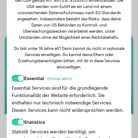
den USA gemäß Art. 49 (1) lit. a DSGVO einverstanden. Die
Gewicht:
29 kg
USA werden vom EuGH als ein Land mit einem
unzureichenden Datenschutzniveau nach EU-Standards
Alter:
2 Jahre, 6 Monate
angesehen. Insbesondere besteht das Risiko, dass deine
Geschlecht:
Hündinn
Daten von US-Behörden zu Kontroll- und
Überwachungszwecken verarbeitet werden, unter
Umständen ohne die Möglichkeit eines Rechtsbehelfs.
Deutscher Schäferhund
Du bist unter 16 Jahre alt? Dann kannst du nicht in optionale
Services einwilligen. Du kannst deine Eltern oder
Erziehungsberechtigten bitten, mit dir in diese Services
Thor
einzuwilligen.
Essential
(Immer aktiv)
Essential Services sind für die grundlegende
Funktionalität der Website erforderlich. Sie
enthalten nur technisch notwendige Services.
Diesen Services kann nicht widersprochen werden.
Statistics
Statistik Services werden benötigt, um