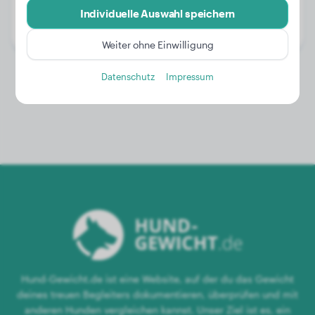
Alter:
4 Jahre, 3 Monate
Individuelle Auswahl speichern
Geschlecht:
Rüde
Weiter ohne Einwilligung
Datenschutz
Impressum
Hund-Gewicht.de ist eine Website, auf der du das Gewicht
deines treuen Begleiters dokumentieren, überprüfen und mit
anderen Hunden vergleichen kannst. Unser Ziel ist es, ein