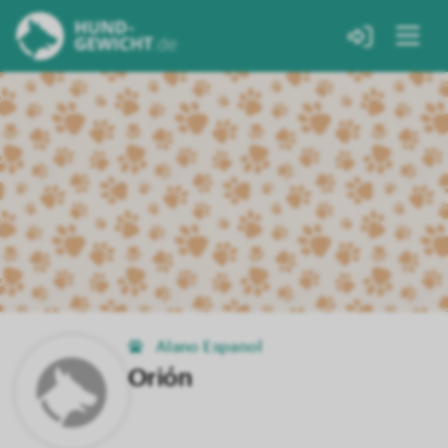
Alano Espanol
Orión