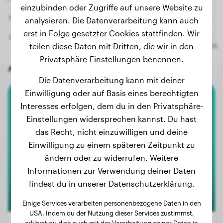
einzubinden oder Zugriffe auf unsere Website zu
analysieren. Die Datenverarbeitung kann auch
erst in Folge gesetzter Cookies stattfinden. Wir
teilen diese Daten mit Dritten, die wir in den
Privatsphäre-Einstellungen benennen.
Andere zufällige Hunde
Die Datenverarbeitung kann mit deiner
Einwilligung oder auf Basis eines berechtigten
Interesses erfolgen, dem du in den Privatsphäre-
Dackel
Einstellungen widersprechen kannst. Du hast
Gustav
das Recht, nicht einzuwilligen und deine
Einwilligung zu einem späteren Zeitpunkt zu
ändern oder zu widerrufen. Weitere
1
Informationen zur Verwendung deiner Daten
findest du in unserer Datenschutzerklärung.
Einige Services verarbeiten personenbezogene Daten in den
USA. Indem du der Nutzung dieser Services zustimmst,
erklärst du dich auch mit der Verarbeitung deiner Daten in