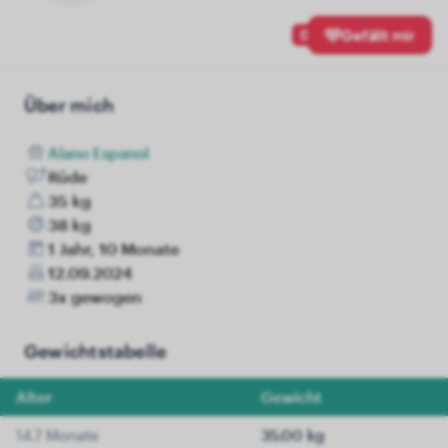
0
Gefällt mir
Über mich
Alano Espanol
Rüde
35 kg
38 kg
1 Jahr, 10 Monate
12.09.2024
3x gewogen
Gewichtstabelle
Alter
Gewicht
14.7 Monate
35.00 kg