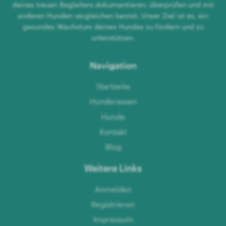
deines treuen Begleiters dokumentieren, überprüfen und mit
anderen Hunden vergleichen kannst. Unser Ziel ist es, ein
gesundes Wachstum deines Hundes zu fördern und zu
unterstützen.
Navigation
Startseite
Hunderassen
Hunde
Kontakt
Blog
Weitere Links
Anmelden
Registrieren
Impressum