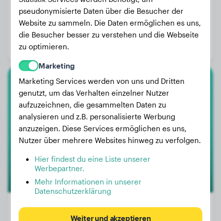
pseudonymisierte Daten über die Besucher der
Gewicht:
7 kg
Website zu sammeln. Die Daten ermöglichen es uns,
Alter:
3 Jahre, 3 Monate
die Besucher besser zu verstehen und die Webseite
zu optimieren.
Geschlecht:
Hündinn
Marketing
Marketing Services werden von uns und Dritten
Englische Bulldogge
genutzt, um das Verhalten einzelner Nutzer
aufzuzeichnen, die gesammelten Daten zu
Ludwig
analysieren und z.B. personalisierte Werbung
anzuzeigen. Diese Services ermöglichen es uns,
Nutzer über mehrere Websites hinweg zu verfolgen.
Hier findest du eine Liste unserer
Werbepartner.
Mehr Informationen in unserer
Datenschutzerklärung
Weiter und akzeptieren