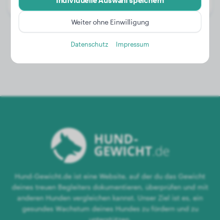
Individuelle Auswahl speichern
Geschlecht:
Rüde
Weiter ohne Einwilligung
Datenschutz
Impressum
Hund-Gewicht.de ist eine Website, auf der du das Gewicht
deines treuen Begleiters dokumentieren, überprüfen und mit
anderen Hunden vergleichen kannst. Unser Ziel ist es, ein
gesundes Wachstum deines Hundes zu fördern und zu
unterstützen.