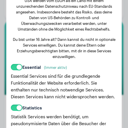
USA werden vom EuGH als ein Land mit einem
Alter:
2 Jahre, 5 Monate
unzureichenden Datenschutzniveau nach EU-Standards
Geschlecht:
Rüde
angesehen. Insbesondere besteht das Risiko, dass deine
Daten von US-Behörden zu Kontroll- und
Überwachungszwecken verarbeitet werden, unter
Umständen ohne die Möglichkeit eines Rechtsbehelfs.
Toy-Pudel
Du bist unter 16 Jahre alt? Dann kannst du nicht in optionale
Services einwilligen. Du kannst deine Eltern oder
Mila
Erziehungsberechtigten bitten, mit dir in diese Services
einzuwilligen.
Essential
(Immer aktiv)
Essential Services sind für die grundlegende
Funktionalität der Website erforderlich. Sie
enthalten nur technisch notwendige Services.
Diesen Services kann nicht widersprochen werden.
Statistics
Statistik Services werden benötigt, um
Gewicht:
4 kg
pseudonymisierte Daten über die Besucher der
Alter:
3 Jahre, 11 Monate