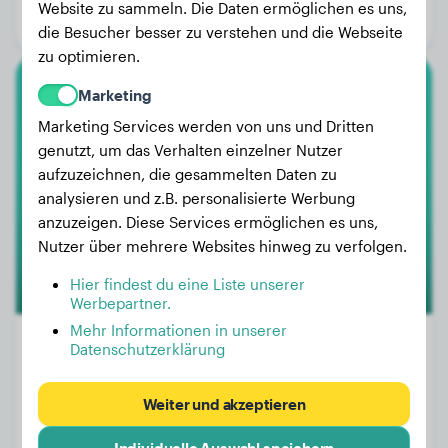
Website zu sammeln. Die Daten ermöglichen es uns,
Geschlecht:
Hündinn
die Besucher besser zu verstehen und die Webseite
zu optimieren.
Marketing
Border Collie
Marketing Services werden von uns und Dritten
Estropajo
genutzt, um das Verhalten einzelner Nutzer
aufzuzeichnen, die gesammelten Daten zu
analysieren und z.B. personalisierte Werbung
1
anzuzeigen. Diese Services ermöglichen es uns,
Nutzer über mehrere Websites hinweg zu verfolgen.
Hier findest du eine Liste unserer
Werbepartner.
Mehr Informationen in unserer
Datenschutzerklärung
Gewicht:
12 kg
Weiter und akzeptieren
Alter:
2 Jahre, 3 Monate