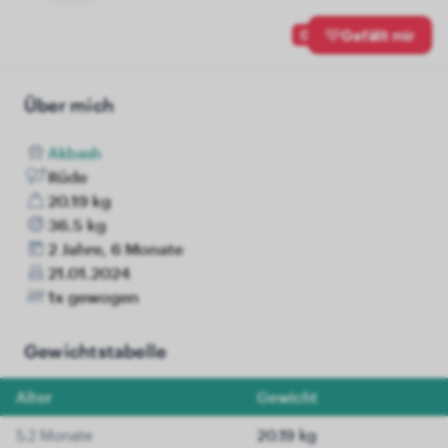
0
Gefällt mir
Über mich
Akbash
Rüde
20.19 kg
36.5 kg
2 Jahre, 6 Monate
21.01.2024
1x gewogen
Gewichtstabelle
Alter
Gewicht
5.2 Monate
20.19 kg