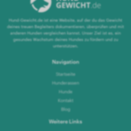
Hund-Gewicht.de ist eine Website, auf der du das Gewicht
deines treuen Begleiters dokumentieren, überprüfen und mit
anderen Hunden vergleichen kannst. Unser Ziel ist es, ein
gesundes Wachstum deines Hundes zu fördern und zu
unterstützen.
Navigation
Startseite
Hunderassen
Hunde
Kontakt
Blog
Weitere Links