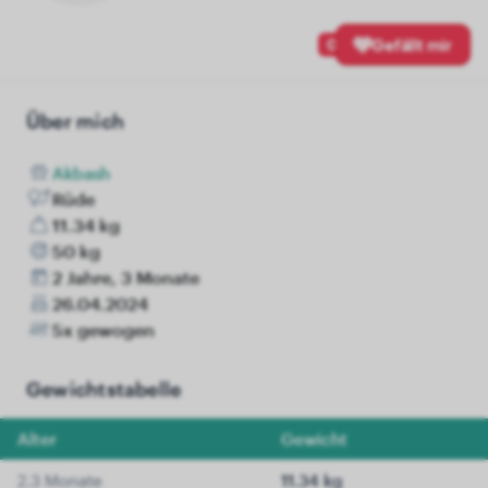
0
Gefällt mir
Über mich
Akbash
Rüde
11.34 kg
50 kg
2 Jahre, 3 Monate
26.04.2024
5x gewogen
Gewichtstabelle
Alter
Gewicht
2.3 Monate
11.34 kg