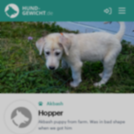
Akbash
Hopper
Akbash puppy from farm. Was in bad shape
when we got him