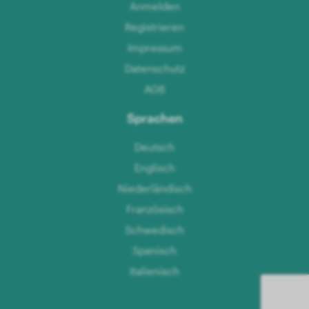
Anmelden
Registrieren
Impressum
Datenschutz
AGB
Sprachen
Deutsch
Englisch
Niederländisch
Französisch
Schwedisch
Spanisch
Italienisch