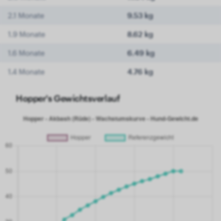
2.1 Monate
9.53 kg
1.9 Monate
8.62 kg
1.6 Monate
6.49 kg
1.4 Monate
4.76 kg
Hopper's Gewichtsverlauf