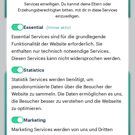
Services einwilligen. Du kannst deine Eltern oder
Erziehungsberechtigten bitten, mit dir in diese Services
einzuwilligen.
Essential
(Immer aktiv)
Essential Services sind für die grundlegende
Gewicht:
2 kg
Funktionalität der Website erforderlich. Sie
Alter:
2 Jahre, 6 Monate
enthalten nur technisch notwendige Services.
Diesen Services kann nicht widersprochen werden.
Geschlecht:
Hündinn
Statistics
Statistik Services werden benötigt, um
Cane Corso
pseudonymisierte Daten über die Besucher der
Website zu sammeln. Die Daten ermöglichen es uns,
Wesley
die Besucher besser zu verstehen und die Webseite
zu optimieren.
Marketing
Marketing Services werden von uns und Dritten