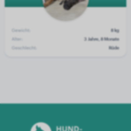
Gewicht:
8 kg
Alter:
3 Jahre, 8 Monate
Geschlecht:
Rüde