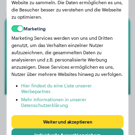
Website zu sammeln. Die Daten ermöglichen es uns,
Geschlecht:
Rüde
die Besucher besser zu verstehen und die Webseite
zu optimieren.
Marketing
Kleinpudel
Marketing Services werden von uns und Dritten
Muppetgroot
genutzt, um das Verhalten einzelner Nutzer
aufzuzeichnen, die gesammelten Daten zu
analysieren und z.B. personalisierte Werbung
anzuzeigen. Diese Services ermöglichen es uns,
Nutzer über mehrere Websites hinweg zu verfolgen.
Hier findest du eine Liste unserer
Werbepartner.
Mehr Informationen in unserer
Datenschutzerklärung
Gewicht:
5 kg
Weiter und akzeptieren
Alter:
3 Jahre, 10 Monate