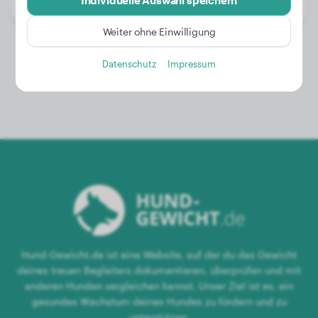
Individuelle Auswahl speichern
Geschlecht:
Rüde
Weiter ohne Einwilligung
Datenschutz
Impressum
Hund-Gewicht.de ist eine Website, auf der du das Gewicht
deines treuen Begleiters dokumentieren, überprüfen und mit
anderen Hunden vergleichen kannst. Unser Ziel ist es, ein
gesundes Wachstum deines Hundes zu fördern und zu
unterstützen.