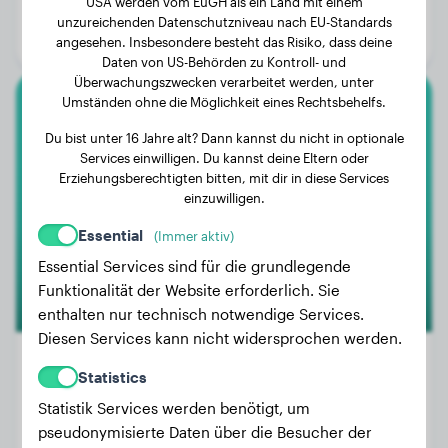
USA werden vom EuGH als ein Land mit einem
Alter:
2 Jahre, 3 Monate
unzureichenden Datenschutzniveau nach EU-Standards
Geschlecht:
Hündinn
angesehen. Insbesondere besteht das Risiko, dass deine
Daten von US-Behörden zu Kontroll- und
Überwachungszwecken verarbeitet werden, unter
Umständen ohne die Möglichkeit eines Rechtsbehelfs.
Jack Russell Terrier
Du bist unter 16 Jahre alt? Dann kannst du nicht in optionale
Services einwilligen. Du kannst deine Eltern oder
Duvelke
Erziehungsberechtigten bitten, mit dir in diese Services
einzuwilligen.
Essential
(Immer aktiv)
Essential Services sind für die grundlegende
Funktionalität der Website erforderlich. Sie
enthalten nur technisch notwendige Services.
Diesen Services kann nicht widersprochen werden.
Statistics
Statistik Services werden benötigt, um
Gewicht:
6 kg
pseudonymisierte Daten über die Besucher der
Alter:
2 Jahre, 2 Monate