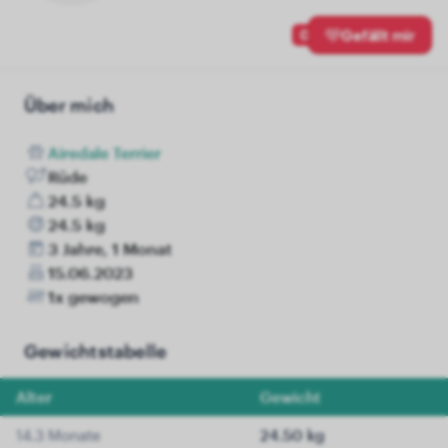
0
Gefällt mir
Über mich
Airedale Terrier
Rüde
24.5 kg
24.5 kg
3 Jahre, 1 Monat
15.06.2023
1x gewogen
Gewichtstabelle
Alter
Gewicht
14.3 Monate
24.50 kg