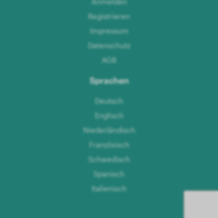
Anmelden
Registrieren
Impressum
Datenschutz
AGB
Sprachen
Deutsch
Englisch
Niederländisch
Französisch
Schwedisch
Spanisch
Italienisch