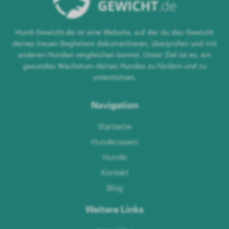
Hund-Gewicht.de ist eine Website, auf der du das Gewicht
deines treuen Begleiters dokumentieren, überprüfen und mit
anderen Hunden vergleichen kannst. Unser Ziel ist es, ein
gesundes Wachstum deines Hundes zu fördern und zu
unterstützen.
Navigation
Startseite
Hunderassen
Hunde
Kontakt
Blog
Weitere Links