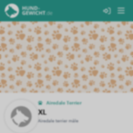
Airedale Terrier
XL
Airedale terrier mâle