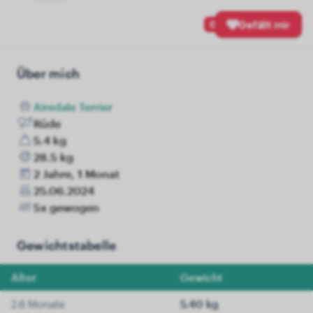
0
Gefällt mir
Über mich
Airedale Terrier
Rüde
5.4 kg
28.5 kg
2 Jahre, 1 Monat
25.06.2024
5x gewogen
Gewichtstabelle
Alter
Gewicht
2.6 Monate
5.40 kg