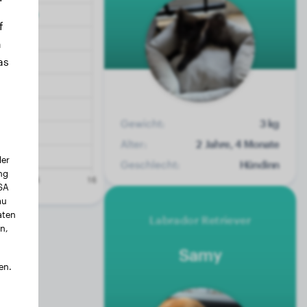
f
n
as
Gewicht:
3 kg
Alter:
2 Jahre, 4 Monate
der
Geschlecht:
Hündinn
ng
USA
au
aten
Labrador Retriever
n,
Samy
en.