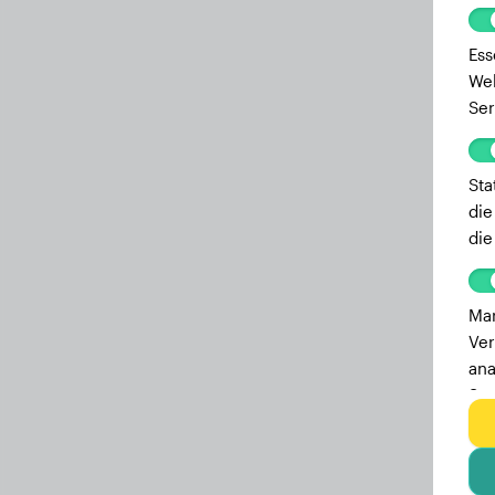
Ess
Web
Ser
Sta
die
die
Mar
Ver
ana
Ser
zu 