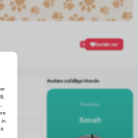
0
Gefällt mir
Andere zufällige Hunde
er
B.
Pomsky
,
ere
Xenah
 in
it
.