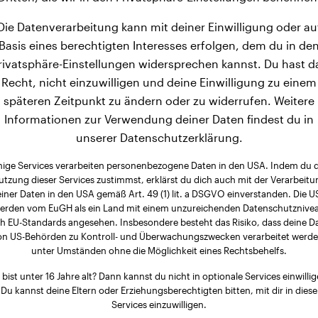
Die Datenverarbeitung kann mit deiner Einwilligung oder au
Basis eines berechtigten Interesses erfolgen, dem du in de
rivatsphäre-Einstellungen widersprechen kannst. Du hast d
Recht, nicht einzuwilligen und deine Einwilligung zu einem
späteren Zeitpunkt zu ändern oder zu widerrufen. Weitere
Informationen zur Verwendung deiner Daten findest du in
unserer Datenschutzerklärung.
nige Services verarbeiten personenbezogene Daten in den USA. Indem du 
utzung dieser Services zustimmst, erklärst du dich auch mit der Verarbeitu
iner Daten in den USA gemäß Art. 49 (1) lit. a DSGVO einverstanden. Die 
erden vom EuGH als ein Land mit einem unzureichenden Datenschutznive
h EU-Standards angesehen. Insbesondere besteht das Risiko, dass deine D
on US-Behörden zu Kontroll- und Überwachungszwecken verarbeitet werde
unter Umständen ohne die Möglichkeit eines Rechtsbehelfs.
 bist unter 16 Jahre alt? Dann kannst du nicht in optionale Services einwillig
Du kannst deine Eltern oder Erziehungsberechtigten bitten, mit dir in diese
Services einzuwilligen.