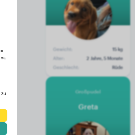
Gewicht:
15 kg
er
ns,
Alter:
2 Jahre, 5 Monate
Geschlecht:
Rüde
Großpudel
 zu
Greta
eg