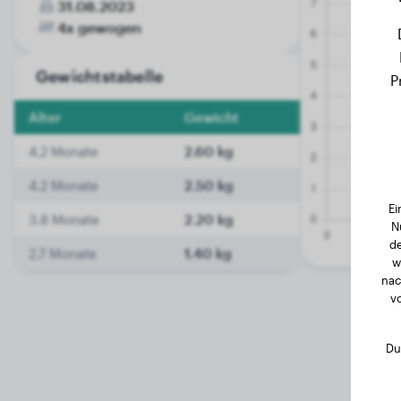
31.08.2023
4x gewogen
Gewichtstabelle
P
Alter
Gewicht
4.2 Monate
2.60 kg
4.2 Monate
2.50 kg
Ei
3.8 Monate
2.20 kg
N
de
2.7 Monate
1.40 kg
w
nac
v
Du