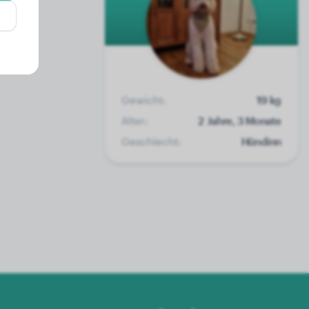
Gewicht:
19 kg
Alter:
2 Jahre, 3 Monate
Geschlecht:
Hündinn