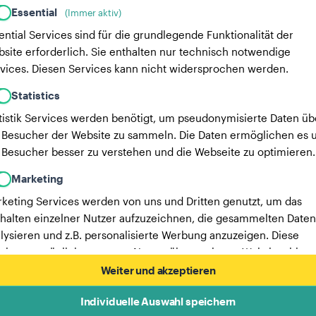
Essential
(Immer aktiv)
ential Services sind für die grundlegende Funktionalität der
site erforderlich. Sie enthalten nur technisch notwendige
vices. Diesen Services kann nicht widersprochen werden.
Statistics
tistik Services werden benötigt, um pseudonymisierte Daten üb
 Besucher der Website zu sammeln. Die Daten ermöglichen es u
 Besucher besser zu verstehen und die Webseite zu optimieren.
Marketing
keting Services werden von uns und Dritten genutzt, um das
halten einzelner Nutzer aufzuzeichnen, die gesammelten Daten
lysieren und z.B. personalisierte Werbung anzuzeigen. Diese
vices ermöglichen es uns, Nutzer über mehrere Websites hinw
verfolgen.
Weiter und akzeptieren
Hier findest du eine Liste unserer Werbepartner.
Individuelle Auswahl speichern
Mehr Informationen in unserer Datenschutzerklärung