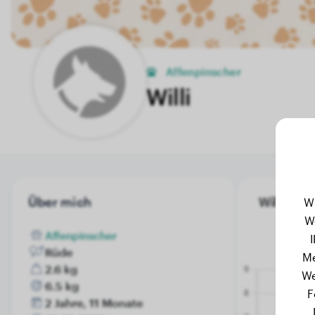
Affenpinscher
Willi
Über mich
Willi's G
W
W
Affenpinscher
Rüde
Me
2.6 kg
We
6.5 kg
F
2 Jahre, 11 Monate