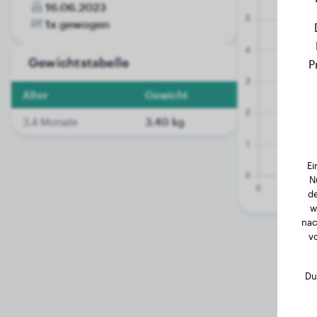
16.06.2023
1x gewogen
Gewichtstabelle
P
Alter
Gewicht
3.4 Monate
3.40 kg
Ei
N
de
w
nac
v
Du