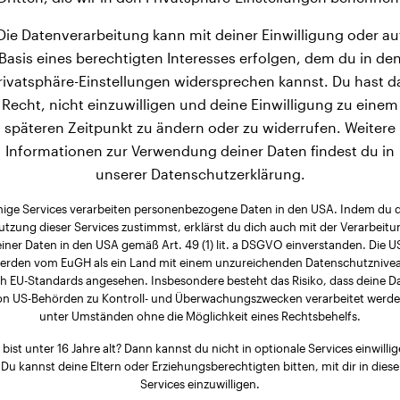
Die Datenverarbeitung kann mit deiner Einwilligung oder au
Basis eines berechtigten Interesses erfolgen, dem du in de
rivatsphäre-Einstellungen widersprechen kannst. Du hast d
Recht, nicht einzuwilligen und deine Einwilligung zu einem
späteren Zeitpunkt zu ändern oder zu widerrufen. Weitere
Informationen zur Verwendung deiner Daten findest du in
unserer Datenschutzerklärung.
nige Services verarbeiten personenbezogene Daten in den USA. Indem du 
utzung dieser Services zustimmst, erklärst du dich auch mit der Verarbeitu
iner Daten in den USA gemäß Art. 49 (1) lit. a DSGVO einverstanden. Die 
erden vom EuGH als ein Land mit einem unzureichenden Datenschutznive
h EU-Standards angesehen. Insbesondere besteht das Risiko, dass deine D
on US-Behörden zu Kontroll- und Überwachungszwecken verarbeitet werde
unter Umständen ohne die Möglichkeit eines Rechtsbehelfs.
 bist unter 16 Jahre alt? Dann kannst du nicht in optionale Services einwillig
Du kannst deine Eltern oder Erziehungsberechtigten bitten, mit dir in diese
Services einzuwilligen.