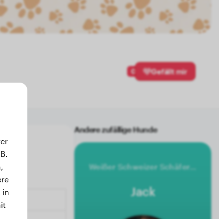
0
Gefällt mir
Andere zufällige Hunde
er
B.
,
Weißer Schweizer Schäferhund
ere
Jack
 in
it
.