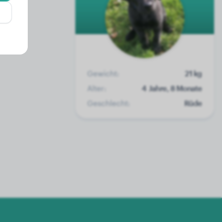
Gewicht:
21 kg
Alter:
4 Jahre, 8 Monate
Geschlecht:
Rüde