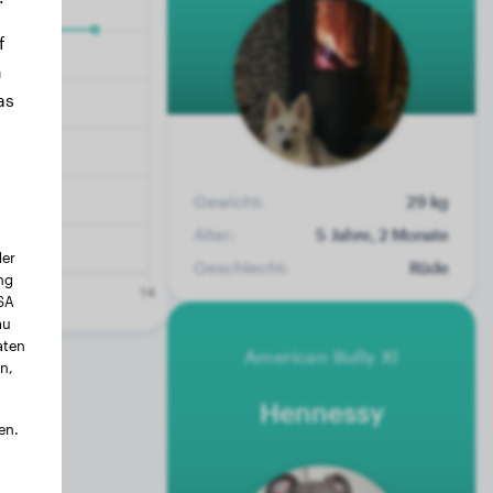
f
n
as
Gewicht:
29 kg
Alter:
5 Jahre, 2 Monate
der
Geschlecht:
Rüde
ng
USA
au
aten
American Bully Xl
n,
Hennessy
en.