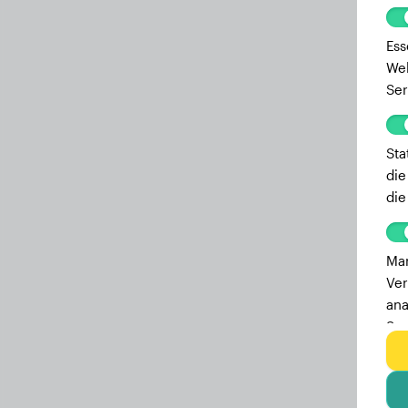
Ess
Web
Ser
Sta
die
die
Mar
Ver
ana
Ser
zu 