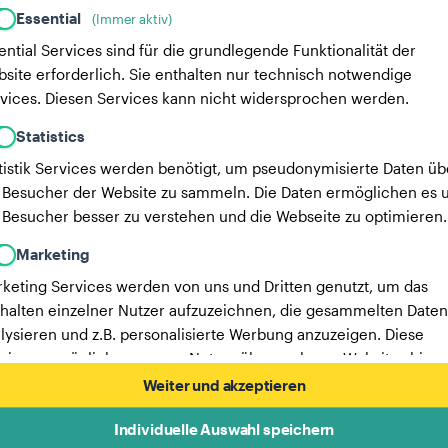
Essential
(Immer aktiv)
ential Services sind für die grundlegende Funktionalität der
site erforderlich. Sie enthalten nur technisch notwendige
vices. Diesen Services kann nicht widersprochen werden.
Statistics
tistik Services werden benötigt, um pseudonymisierte Daten üb
 Besucher der Website zu sammeln. Die Daten ermöglichen es u
 Besucher besser zu verstehen und die Webseite zu optimieren.
Marketing
keting Services werden von uns und Dritten genutzt, um das
halten einzelner Nutzer aufzuzeichnen, die gesammelten Daten
lysieren und z.B. personalisierte Werbung anzuzeigen. Diese
vices ermöglichen es uns, Nutzer über mehrere Websites hinw
verfolgen.
Weiter und akzeptieren
Hier findest du eine Liste unserer Werbepartner.
Individuelle Auswahl speichern
Mehr Informationen in unserer Datenschutzerklärung