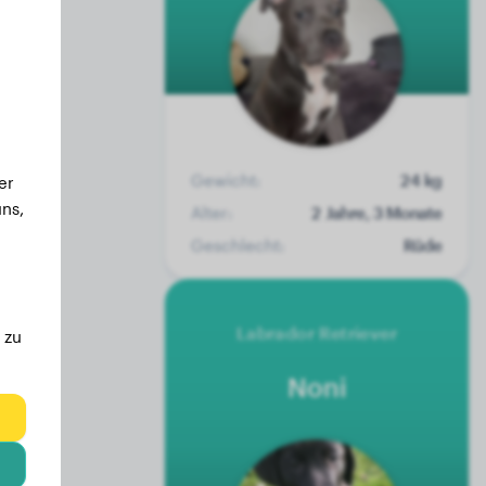
Gewicht:
24 kg
er
ns,
Alter:
2 Jahre, 3 Monate
Geschlecht:
Rüde
Labrador Retriever
 zu
Noni
eg