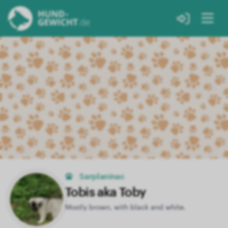
Sarplaninac
Tobis aka Toby
Mostly brown, with black and white.