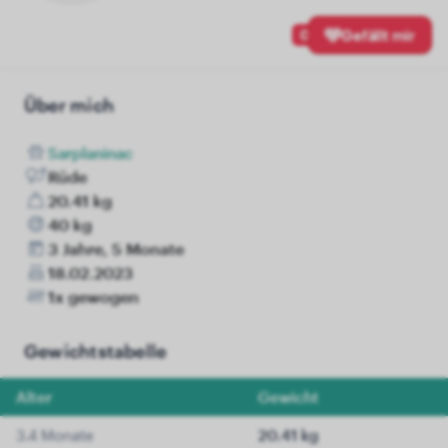
0
Gefällt mir
Über mich
Sarplaninac
Rüde
20.41 kg
40 kg
3 Jahre, 5 Monate
18.02.2023
1x gewogen
Gewichtstabelle
Alter
Gewicht
3.4 Monate
20.41 kg