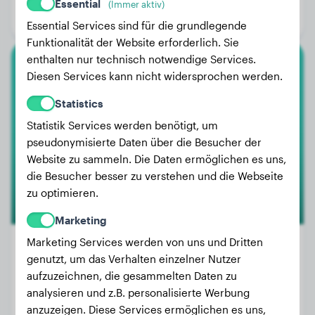
Essential
(Immer aktiv)
Geschlecht:
Rüde
Essential Services sind für die grundlegende
Funktionalität der Website erforderlich. Sie
enthalten nur technisch notwendige Services.
Französische Bulldogge
Diesen Services kann nicht widersprochen werden.
Statistics
Danno
Statistik Services werden benötigt, um
pseudonymisierte Daten über die Besucher der
Website zu sammeln. Die Daten ermöglichen es uns,
die Besucher besser zu verstehen und die Webseite
zu optimieren.
Marketing
Marketing Services werden von uns und Dritten
genutzt, um das Verhalten einzelner Nutzer
aufzuzeichnen, die gesammelten Daten zu
Gewicht:
12 kg
analysieren und z.B. personalisierte Werbung
Alter:
2 Jahre, 2 Monate
anzuzeigen. Diese Services ermöglichen es uns,