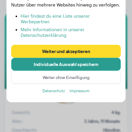
Geschlecht:
Rüde
Nutzer über mehrere Websites hinweg zu verfolgen.
Hier findest du eine Liste unserer
Werbepartner.
Basset Hound
Mehr Informationen in unserer
Datenschutzerklärung
Ella Mae
Weiter und akzeptieren
Individuelle Auswahl speichern
Weiter ohne Einwilligung
Datenschutz
Impressum
Gewicht:
4 kg
Alter:
3 Jahre, 11 Monate
Geschlecht:
Hündinn