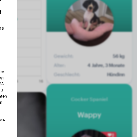
f
n
as
Gewicht:
56 kg
Alter:
4 Jahre, 3 Monate
der
Geschlecht:
Hündinn
ng
USA
au
aten
Cocker Spaniel
n,
Wappy
en.
2