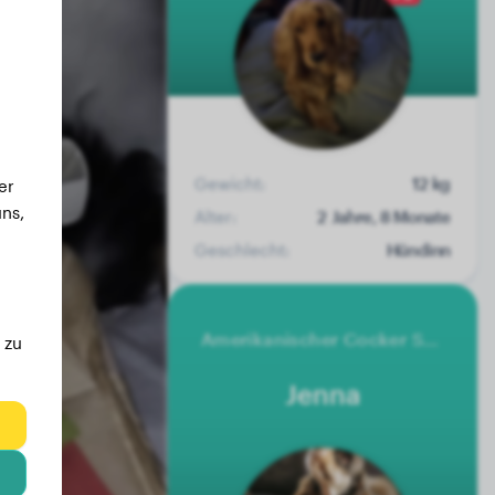
Gewicht:
12 kg
er
ns,
Alter:
2 Jahre, 8 Monate
Geschlecht:
Hündinn
Amerikanischer Cocker Spaniel
 zu
Jenna
eg