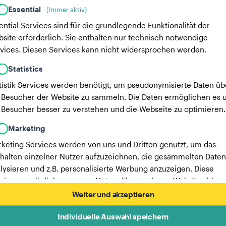
Essential
(Immer aktiv)
ential Services sind für die grundlegende Funktionalität der
site erforderlich. Sie enthalten nur technisch notwendige
vices. Diesen Services kann nicht widersprochen werden.
Statistics
tistik Services werden benötigt, um pseudonymisierte Daten üb
 Besucher der Website zu sammeln. Die Daten ermöglichen es u
 Besucher besser zu verstehen und die Webseite zu optimieren.
Marketing
keting Services werden von uns und Dritten genutzt, um das
halten einzelner Nutzer aufzuzeichnen, die gesammelten Daten
lysieren und z.B. personalisierte Werbung anzuzeigen. Diese
vices ermöglichen es uns, Nutzer über mehrere Websites hinw
verfolgen.
Weiter und akzeptieren
Hier findest du eine Liste unserer Werbepartner.
Individuelle Auswahl speichern
Mehr Informationen in unserer Datenschutzerklärung