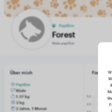
Papillon
Forest
Male papillon
W
Über mich
Forest's 
W
Papillon
Rüde
Me
1.37 kg
We
3 kg
F
2 Jahre, 1 Monat