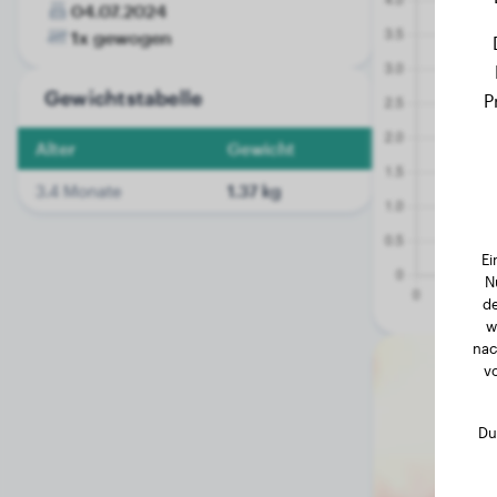
04.07.2024
1x gewogen
Gewichtstabelle
P
Alter
Gewicht
3.4 Monate
1.37 kg
Ei
N
de
w
nac
v
Du