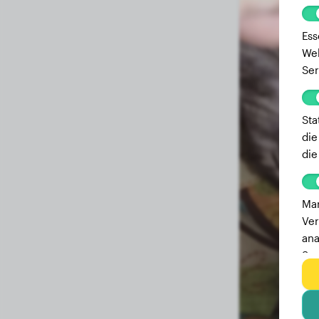
Ess
Web
Ser
Sta
die
die
Mar
Ver
ana
Ser
zu 