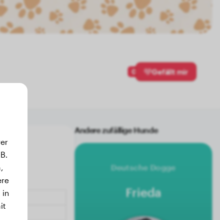
0
Gefällt mir
Andere zufällige Hunde
er
B.
,
Deutsche Dogge
ere
Frieda
 in
it
.