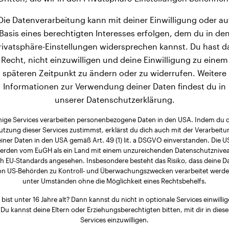
Die Datenverarbeitung kann mit deiner Einwilligung oder au
Basis eines berechtigten Interesses erfolgen, dem du in de
rivatsphäre-Einstellungen widersprechen kannst. Du hast d
Recht, nicht einzuwilligen und deine Einwilligung zu einem
späteren Zeitpunkt zu ändern oder zu widerrufen. Weitere
Informationen zur Verwendung deiner Daten findest du in
unserer Datenschutzerklärung.
nige Services verarbeiten personenbezogene Daten in den USA. Indem du 
utzung dieser Services zustimmst, erklärst du dich auch mit der Verarbeitu
iner Daten in den USA gemäß Art. 49 (1) lit. a DSGVO einverstanden. Die 
erden vom EuGH als ein Land mit einem unzureichenden Datenschutznive
h EU-Standards angesehen. Insbesondere besteht das Risiko, dass deine D
on US-Behörden zu Kontroll- und Überwachungszwecken verarbeitet werde
unter Umständen ohne die Möglichkeit eines Rechtsbehelfs.
 bist unter 16 Jahre alt? Dann kannst du nicht in optionale Services einwillig
Du kannst deine Eltern oder Erziehungsberechtigten bitten, mit dir in diese
Services einzuwilligen.