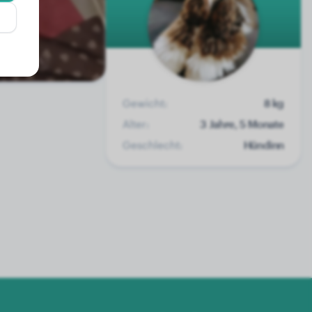
Gewicht:
8 kg
Alter:
3 Jahre, 5 Monate
Geschlecht:
Hündinn