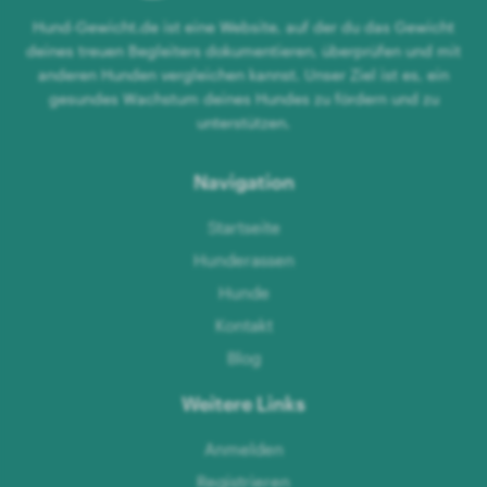
Hund-Gewicht.de ist eine Website, auf der du das Gewicht
deines treuen Begleiters dokumentieren, überprüfen und mit
anderen Hunden vergleichen kannst. Unser Ziel ist es, ein
gesundes Wachstum deines Hundes zu fördern und zu
unterstützen.
Navigation
Startseite
Hunderassen
Hunde
Kontakt
Blog
Weitere Links
Anmelden
Registrieren