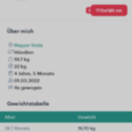
0
Gefällt mir
Über mich
Magyar Vizsla
Hündinn
19.7 kg
22 kg
4 Jahre, 5 Monate
01.03.2022
4x gewogen
Gewichtstabelle
Alter
Gewicht
28.7 Monate
19.70 kg