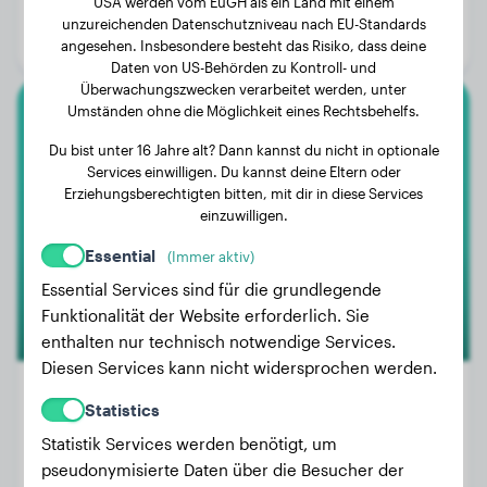
USA werden vom EuGH als ein Land mit einem
Alter:
1 Jahr, 10 Monate
unzureichenden Datenschutzniveau nach EU-Standards
Geschlecht:
Hündinn
angesehen. Insbesondere besteht das Risiko, dass deine
Daten von US-Behörden zu Kontroll- und
Überwachungszwecken verarbeitet werden, unter
Umständen ohne die Möglichkeit eines Rechtsbehelfs.
Dackel
Du bist unter 16 Jahre alt? Dann kannst du nicht in optionale
Services einwilligen. Du kannst deine Eltern oder
Holly
Erziehungsberechtigten bitten, mit dir in diese Services
einzuwilligen.
Essential
(Immer aktiv)
2
Essential Services sind für die grundlegende
Funktionalität der Website erforderlich. Sie
enthalten nur technisch notwendige Services.
Diesen Services kann nicht widersprochen werden.
Statistics
Statistik Services werden benötigt, um
Gewicht:
5 kg
pseudonymisierte Daten über die Besucher der
Alter:
3 Jahre, 1 Monat