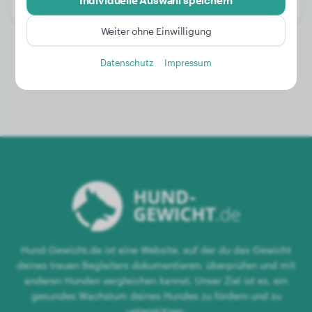
Individuelle Auswahl speichern
Geschlecht:
Hündinn
Weiter ohne Einwilligung
Datenschutz
Impressum
Hund-Gewicht.de ist eine Website, auf der du das Gewicht
deines treuen Begleiters dokumentieren, überprüfen und mit
anderen Hunden vergleichen kannst. Unser Ziel ist es, ein
gesundes Wachstum deines Hundes zu fördern und zu
unterstützen.