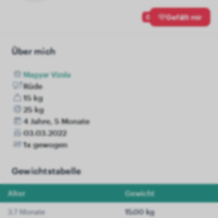
0
Gefällt mir
Über mich
Magyar Vizsla
Rüde
15 kg
25 kg
4 Jahre, 5 Monate
03.03.2022
1x gewogen
Gewichtstabelle
Alter
Gewicht
3.7 Monate
15.00 kg