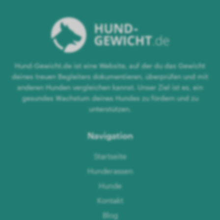
Hund-Gewicht.de ist eine Website, auf der du das Gewicht
deines treuen Begleiters dokumentieren, überprüfen und mit
anderen Hunden vergleichen kannst. Unser Ziel ist es, ein
gesundes Wachstum deines Hundes zu fördern und zu
unterstützen.
Navigation
Startseite
Hunderassen
Hunde
Kontakt
Blog