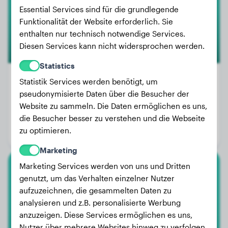
Essential Services sind für die grundlegende
Funktionalität der Website erforderlich. Sie
enthalten nur technisch notwendige Services.
Diesen Services kann nicht widersprochen werden.
Statistics
Statistik Services werden benötigt, um
pseudonymisierte Daten über die Besucher der
Gewicht:
6 kg
Website zu sammeln. Die Daten ermöglichen es uns,
die Besucher besser zu verstehen und die Webseite
Alter:
2 Jahre
zu optimieren.
Geschlecht:
Hündinn
Marketing
Marketing Services werden von uns und Dritten
Weißer Schweizer Schäferhund
genutzt, um das Verhalten einzelner Nutzer
aufzuzeichnen, die gesammelten Daten zu
Enzo
analysieren und z.B. personalisierte Werbung
anzuzeigen. Diese Services ermöglichen es uns,
Nutzer über mehrere Websites hinweg zu verfolgen.