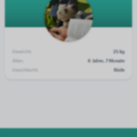
Gewicht:
25 kg
Alter:
6 Jahre, 7 Monate
Geschlecht:
Rüde