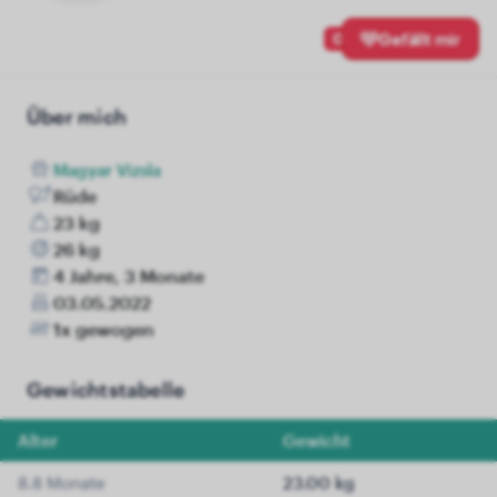
0
Gefällt mir
Über mich
Magyar Vizsla
Rüde
23 kg
26 kg
4 Jahre, 3 Monate
03.05.2022
1x gewogen
Gewichtstabelle
Alter
Gewicht
8.8 Monate
23.00 kg