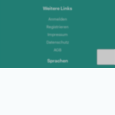
Weitere Links
Anmelden
Registrieren
Impressum
Datenschutz
AGB
Sprachen
Deutsch
Englisch
Niederländisch
Französisch
Schwedisch
Spanisch