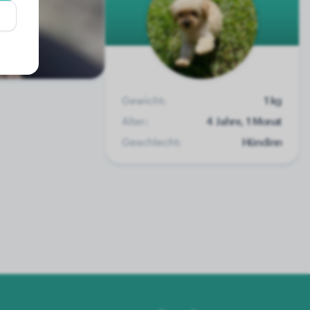
Gewicht:
1 kg
Alter:
4 Jahre, 1 Monat
Geschlecht:
Hündinn