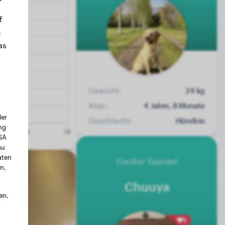
f
n
as
Gewicht:
24 kg
Alter:
4 Jahre, 8 Monate
der
Geschlecht:
Hündinn
ng
USA
au
aten
Cocker Spaniel
n,
Chuuya
en.
1