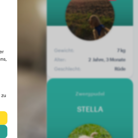
Gewicht:
7 kg
er
ns,
Alter:
2 Jahre, 3 Monate
Geschlecht:
Rüde
Zwergpudel
 zu
STELLA
eg