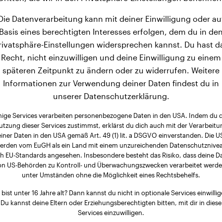
Die Datenverarbeitung kann mit deiner Einwilligung oder au
Basis eines berechtigten Interesses erfolgen, dem du in de
rivatsphäre-Einstellungen widersprechen kannst. Du hast d
Recht, nicht einzuwilligen und deine Einwilligung zu einem
späteren Zeitpunkt zu ändern oder zu widerrufen. Weitere
Informationen zur Verwendung deiner Daten findest du in
unserer Datenschutzerklärung.
nige Services verarbeiten personenbezogene Daten in den USA. Indem du 
utzung dieser Services zustimmst, erklärst du dich auch mit der Verarbeitu
iner Daten in den USA gemäß Art. 49 (1) lit. a DSGVO einverstanden. Die 
erden vom EuGH als ein Land mit einem unzureichenden Datenschutznive
h EU-Standards angesehen. Insbesondere besteht das Risiko, dass deine D
on US-Behörden zu Kontroll- und Überwachungszwecken verarbeitet werde
unter Umständen ohne die Möglichkeit eines Rechtsbehelfs.
 bist unter 16 Jahre alt? Dann kannst du nicht in optionale Services einwillig
Du kannst deine Eltern oder Erziehungsberechtigten bitten, mit dir in diese
Services einzuwilligen.