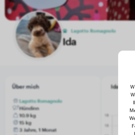
Lagotto Romagnolo
Ida
Über mich
Ida's Gew
W
W
Lagotto Romagnolo
Hündinn
Me
10.9 kg
We
15 kg
F
3 Jahre, 1 Monat