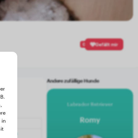
0
Gefällt mir
Andere zufällige Hunde
er
B.
Labrador Retriever
,
ere
Romy
 in
it
.