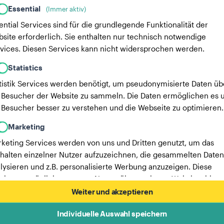
Essential
(Immer aktiv)
ential Services sind für die grundlegende Funktionalität der
site erforderlich. Sie enthalten nur technisch notwendige
vices. Diesen Services kann nicht widersprochen werden.
Statistics
tistik Services werden benötigt, um pseudonymisierte Daten üb
 Besucher der Website zu sammeln. Die Daten ermöglichen es u
 Besucher besser zu verstehen und die Webseite zu optimieren.
Marketing
keting Services werden von uns und Dritten genutzt, um das
halten einzelner Nutzer aufzuzeichnen, die gesammelten Daten
lysieren und z.B. personalisierte Werbung anzuzeigen. Diese
vices ermöglichen es uns, Nutzer über mehrere Websites hinw
verfolgen.
Weiter und akzeptieren
Hier findest du eine Liste unserer Werbepartner.
Individuelle Auswahl speichern
Mehr Informationen in unserer Datenschutzerklärung