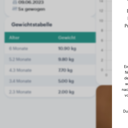
09.06.2023
5x gewogen
Gewichtstabelle
P
Alter
Gewicht
6 Monate
10.90 kg
5.2 Monate
9.80 kg
Ei
4.3 Monate
7.70 kg
N
de
3.4 Monate
5.00 kg
w
nac
2.3 Monate
2.00 kg
v
Du