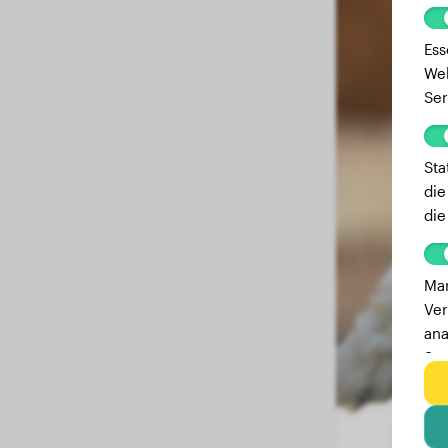
Ess
Web
Ser
Sta
die
die
Mar
Ver
ana
Ser
zu 