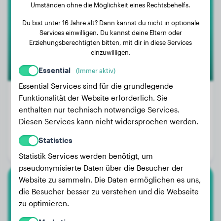
Femke
Umständen ohne die Möglichkeit eines Rechtsbehelfs.
Du bist unter 16 Jahre alt? Dann kannst du nicht in optionale
Services einwilligen. Du kannst deine Eltern oder
Erziehungsberechtigten bitten, mit dir in diese Services
einzuwilligen.
Essential
(Immer aktiv)
Essential Services sind für die grundlegende
Funktionalität der Website erforderlich. Sie
enthalten nur technisch notwendige Services.
Gewicht:
31 kg
Diesen Services kann nicht widersprochen werden.
Alter:
1 Jahr, 10 Monate
Statistics
Geschlecht:
Hündinn
Statistik Services werden benötigt, um
pseudonymisierte Daten über die Besucher der
Website zu sammeln. Die Daten ermöglichen es uns,
Rhodesian Ridgeback
die Besucher besser zu verstehen und die Webseite
zu optimieren.
Appa