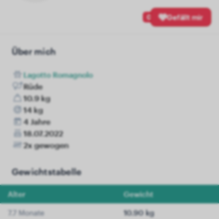
0
Gefällt mir
Über mich
Lagotto Romagnolo
Rüde
10.9 kg
14 kg
4 Jahre
18.07.2022
2x gewogen
Gewichtstabelle
Alter
Gewicht
7.7 Monate
10.90 kg