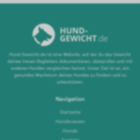
Hund-Gewicht.de ist eine Website, auf der du das Gewicht
deines treuen Begleiters dokumentieren, überprüfen und mit
anderen Hunden vergleichen kannst. Unser Ziel ist es, ein
gesundes Wachstum deines Hundes zu fördern und zu
unterstützen.
Navigation
Startseite
Hunderassen
Hunde