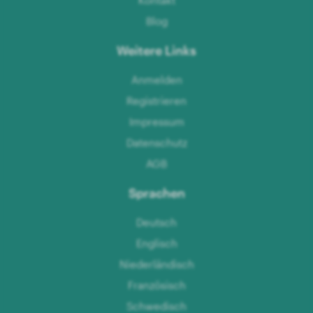
Kontakt
Blog
Weitere Links
Anmelden
Registrieren
Impressum
Datenschutz
AGB
Sprachen
Deutsch
Englisch
Niederländisch
Französisch
Schwedisch