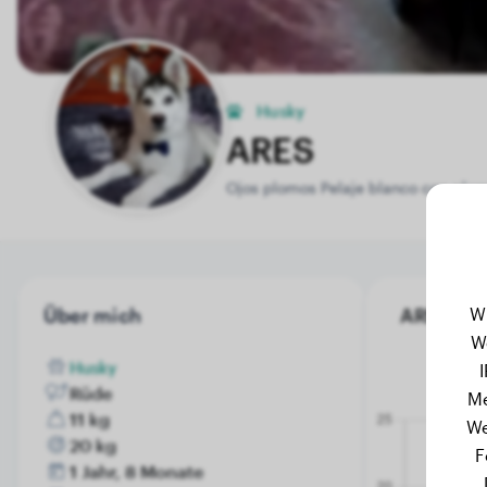
Husky
ARES
Ojos plomos Pelaje blanco con plo
W
Über mich
ARES's Ge
W
Husky
Rüde
Me
11 kg
We
20 kg
F
1 Jahr, 8 Monate