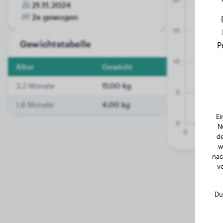
21.11.2024
2x gewogen
Gewichtstabelle
P
Alter
Gewicht
3.2 Monate
11.00 kg
1.8 Monate
4.00 kg
Ei
N
de
w
nac
v
Du