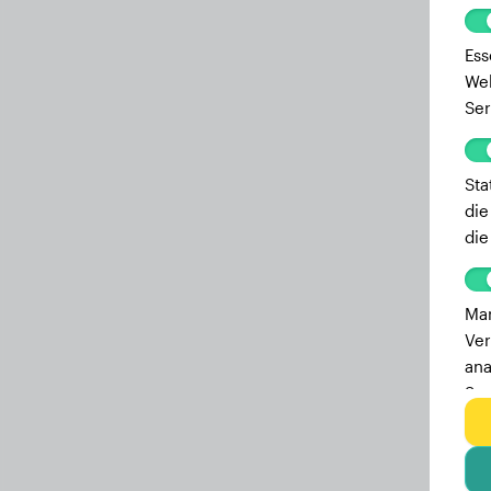
Ess
Web
Ser
Sta
die
die
Mar
Ver
ana
Ser
zu 