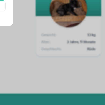
Gewicht:
13 kg
Alter:
3 Jahre, 11 Monate
Geschlecht:
Rüde