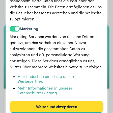
Gewicht:
51 kg
pseudonymisierte Daten über die Besucher der
Website zu sammeln. Die Daten ermöglichen es uns,
Alter:
2 Jahre, 10 Monate
die Besucher besser zu verstehen und die Webseite
Geschlecht:
Rüde
zu optimieren.
Marketing
Akita Inu
Marketing Services werden von uns und Dritten
genutzt, um das Verhalten einzelner Nutzer
Umi
aufzuzeichnen, die gesammelten Daten zu
analysieren und z.B. personalisierte Werbung
anzuzeigen. Diese Services ermöglichen es uns,
Nutzer über mehrere Websites hinweg zu verfolgen.
Hier findest du eine Liste unserer
Werbepartner.
Mehr Informationen in unserer
Datenschutzerklärung
Weiter und akzeptieren
Gewicht:
25 kg