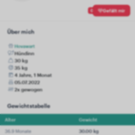
0
Gefällt mir
Über mich
Hovawart
Hündinn
30 kg
35 kg
4 Jahre, 1 Monat
05.07.2022
2x gewogen
Gewichtstabelle
Alter
Gewicht
36.9 Monate
30.00 kg