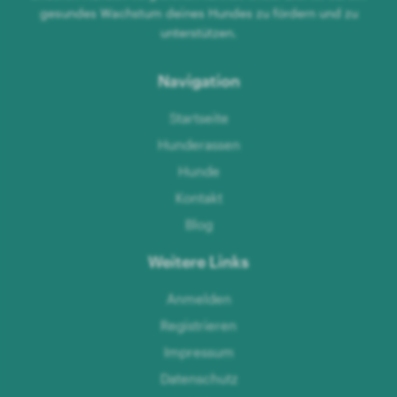
gesundes Wachstum deines Hundes zu fördern und zu
unterstützen.
Navigation
Startseite
Hunderassen
Hunde
Kontakt
Blog
Weitere Links
Anmelden
Registrieren
Impressum
Datenschutz