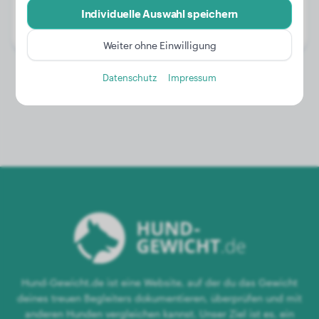
Alter:
2 Jahre, 9 Monate
Individuelle Auswahl speichern
Geschlecht:
Rüde
Weiter ohne Einwilligung
Datenschutz
Impressum
Hund-Gewicht.de ist eine Website, auf der du das Gewicht
deines treuen Begleiters dokumentieren, überprüfen und mit
anderen Hunden vergleichen kannst. Unser Ziel ist es, ein