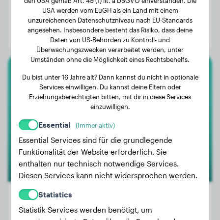
den USA gemäß Art. 49 (1) lit. a DSGVO einverstanden. Die
Gewicht:
7 kg
USA werden vom EuGH als ein Land mit einem
unzureichenden Datenschutzniveau nach EU-Standards
Alter:
3 Jahre, 1 Monat
angesehen. Insbesondere besteht das Risiko, dass deine
Geschlecht:
Hündinn
Daten von US-Behörden zu Kontroll- und
Überwachungszwecken verarbeitet werden, unter
Umständen ohne die Möglichkeit eines Rechtsbehelfs.
Cane Corso
Du bist unter 16 Jahre alt? Dann kannst du nicht in optionale
Services einwilligen. Du kannst deine Eltern oder
Erziehungsberechtigten bitten, mit dir in diese Services
Biggy
einzuwilligen.
Essential
(Immer aktiv)
Essential Services sind für die grundlegende
Funktionalität der Website erforderlich. Sie
enthalten nur technisch notwendige Services.
Diesen Services kann nicht widersprochen werden.
Statistics
Statistik Services werden benötigt, um