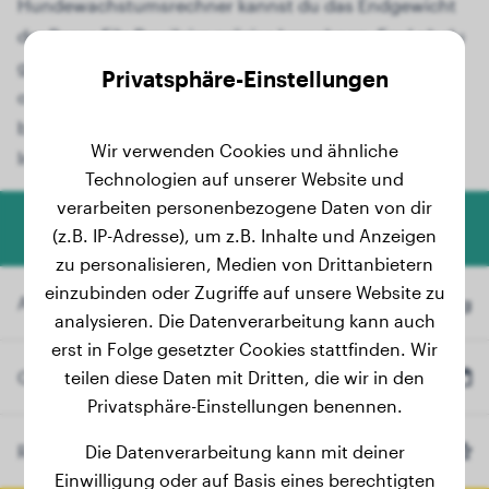
Hundewachstumsrechner kannst du das Endgewicht
der Rasse Fila Brasileiro präzise berechnen. Egal ob du
gerade einen niedlichen Fila Brasileiro-Welpen hast
Privatsphäre-Einstellungen
oder dein Junghund heranwächst, unser
benutzerfreundliches Tool liefert dir wertvolle
Wir verwenden Cookies und ähnliche
Informationen.
Technologien auf unserer Website und
verarbeiten personenbezogene Daten von dir
Hundegewicht-Rechner
(z.B. IP-Adresse), um z.B. Inhalte und Anzeigen
zu personalisieren, Medien von Drittanbietern
einzubinden oder Zugriffe auf unsere Website zu
Aktuelles Gewicht
kg
analysieren. Die Datenverarbeitung kann auch
erst in Folge gesetzter Cookies stattfinden. Wir
Geburtsdatum
teilen diese Daten mit Dritten, die wir in den
Privatsphäre-Einstellungen benennen.
Rasse
Die Datenverarbeitung kann mit deiner
Fila Brasileiro
(Optional)
Einwilligung oder auf Basis eines berechtigten