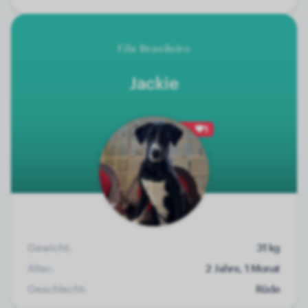
Fila Brasileiro
Jackie
1
Gewicht:
31 kg
Alter:
2 Jahre, 1 Monat
Geschlecht:
Rüde