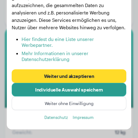
aufzuzeichnen, die gesammelten Daten zu
Alter:
1 Jahr, 2 Monate
analysieren und z.B. personalisierte Werbung
Geschlecht:
Rüde
anzuzeigen. Diese Services ermöglichen es uns,
Nutzer über mehrere Websites hinweg zu verfolgen.
Hier findest du eine Liste unserer
Fila Brasileiro
Werbepartner.
Mehr Informationen in unserer
Luna CDL
Datenschutzerklärung
Weiter und akzeptieren
Individuelle Auswahl speichern
Weiter ohne Einwilligung
Datenschutz
Impressum
Gewicht:
12 kg