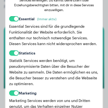
Services einwilligen. Du kannst deine Eltern oder
Erziehungsberechtigten bitten, mit dir in diese Services
Fila Brasileiro!
einzuwilligen.
Essential
(Immer aktiv)
Essential Services sind für die grundlegende
Funktionalität der Website erforderlich. Sie
Fila Brasileiro
enthalten nur technisch notwendige Services.
Diesen Services kann nicht widersprochen werden.
Apolo
Statistics
Statistik Services werden benötigt, um
pseudonymisierte Daten über die Besucher der
Website zu sammeln. Die Daten ermöglichen es uns,
die Besucher besser zu verstehen und die Webseite
zu optimieren.
Marketing
Marketing Services werden von uns und Dritten
genutzt, um das Verhalten einzelner Nutzer
Gewicht:
19 kg