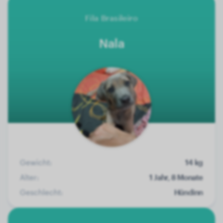
Fila Brasileiro
Nala
Gewicht:
14 kg
Alter:
1 Jahr, 8 Monate
Geschlecht:
Hündinn