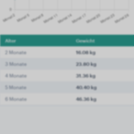
Alter
Gewicht
2 Monate
16.08 kg
3 Monate
23.80 kg
4 Monate
31.36 kg
5 Monate
40.40 kg
6 Monate
46.36 kg
7 Monate
51.60 kg
8 Monate
55.30 kg
9 Monate
59.68 kg