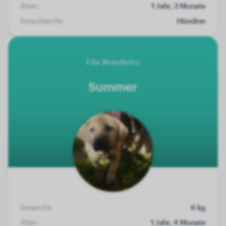
Alter:
1 Jahr, 3 Monate
Geschlecht:
Hündinn
Fila Brasileiro
Summer
Gewicht:
6 kg
Alter:
1 Jahr, 4 Monate