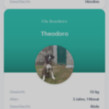
Geschlecht:
Hündinn
Fila Brasileiro
Theodoro
Gewicht:
55 kg
Alter:
3 Jahre, 1 Monat
Geschlecht:
Rüde