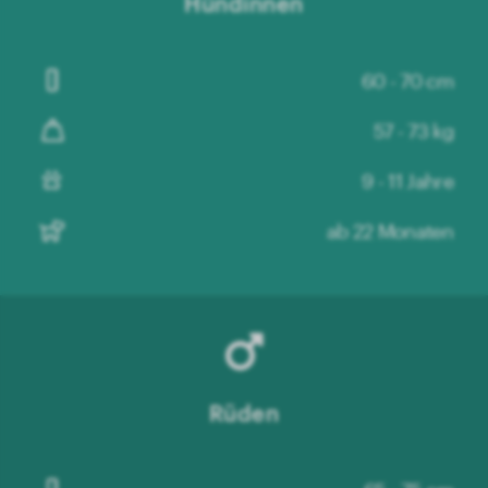
Hündinnen
60 - 70 cm
57 - 73 kg
9 - 11 Jahre
ab 22 Monaten
Rüden