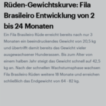
Rüden-Gewichtskurve: Fila
Brasileiro Entwicklung von 2
bis 24 Monaten
Ein Fila Brasileiro Rüde erreicht bereits nach nur 3
Monaten ein beeindruckendes Gewicht von 20,5 kg
und übertrifft damit bereits das Gewicht vieler
ausgewachsener Hunderassen. Bis zum Alter von
einem halben Jahr steigt das Gewicht schnell auf 42,5
kg an. Nach der schnellen Wachstumsphase wachsen
Fila Brasileiro Rüden weitere 18 Monate und erreichen
schließlich das Endgewicht von 64 - 82 kg.