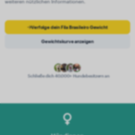
weiteren nützlichen Informationen.
Verfolge dein Fila Brasileiro Gewicht
Gewichtskurve anzeigen
Schließe dich 40.000+ Hundebesitzern an