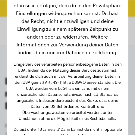
Interesses erfolgen, dem du in den Privatsphäre-
Endgewicht berechnen
Einstellungen widersprechen kannst. Du hast
das Recht, nicht einzuwilligen und deine
Einwilligung zu einem späteren Zeitpunkt zu
ändern oder zu widerrufen. Weitere
Informationen zur Verwendung deiner Daten
findest du in unserer Datenschutzerklärung.
Einige Services verarbeiten personenbezogene Daten in den
USA. Indem du der Nutzung dieser Services zustimmst,
erklärst du dich auch mit der Verarbeitung deiner Daten in
Letzte Wiegungen von
den USA gemäß Art. 49 (1) lit. a DSGVO einverstanden. Die
USA werden vom EuGH als ein Land mit einem
registrierten Fila Brasileiro-
unzureichenden Datenschutzniveau nach EU-Standards
angesehen. Insbesondere besteht das Risiko, dass deine
Besitzern
Daten von US-Behörden zu Kontroll- und
Überwachungszwecken verarbeitet werden, unter
Umständen ohne die Möglichkeit eines Rechtsbehelfs.
Registriere dich jetzt kostenlos und erhalte
Du bist unter 16 Jahre alt? Dann kannst du nicht in optionale
Zugriff auf alle 40 registrierten Hunde der Rasse