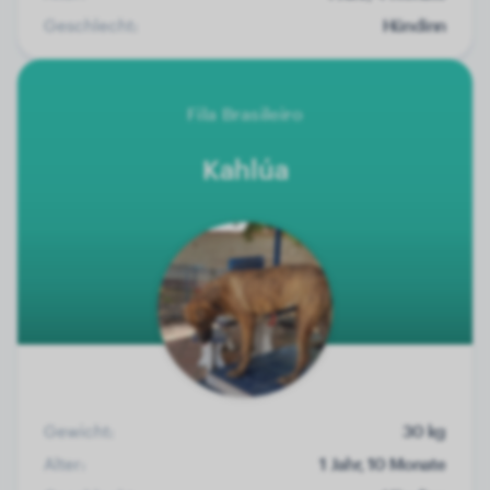
Geschlecht:
Hündinn
Fila Brasileiro
Kahlúa
Gewicht:
30 kg
Alter:
1 Jahr, 10 Monate