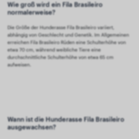
Wie groß wird ein Fila Brasileiro
normalerweise?
Die Größe der Hunderasse Fila Brasileiro variiert,
abhängig von Geschlecht und Genetik. Im Allgemeinen
erreichen Fila Brasileiro Rüden eine Schulterhöhe von
etwa 70 cm, während weibliche Tiere eine
durchschnittliche Schulterhöhe von etwa 65 cm
aufweisen.
Wann ist die Hunderasse Fila Brasileiro
ausgewachsen?