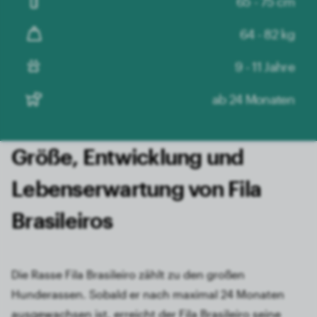
65 - 75 cm
64 - 82 kg
9 - 11 Jahre
ab 24 Monaten
Größe, Entwicklung und
Lebens­erwartung von Fila
Brasileiros
Die Rasse Fila Brasileiro zählt zu den großen
Hunderassen. Sobald er nach maximal 24 Monaten
ausgewachsen ist, erreicht der Fila Brasileiro seine