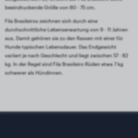
beeindruckende Größe von 60 - 75 cm.
Fila Brasileiros zeichnen sich durch eine
durchschnittliche Lebenserwartung von 9 - 11 Jahren
aus. Damit gehören sie zu den Rassen mit einer für
Hunde typischen Lebensdauer. Das Endgewicht
variiert je nach Geschlecht und liegt zwischen 57 - 82
kg. In der Regel sind Fila Brasileiro Rüden etwa 7 kg
schwerer als Hündinnen.