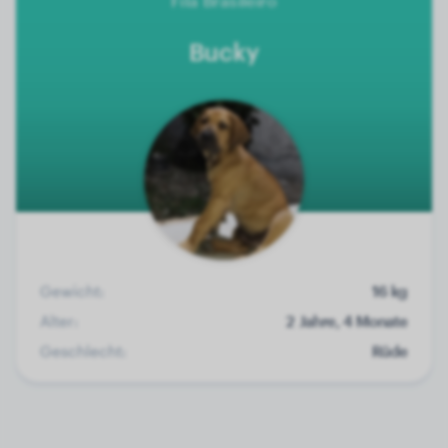
Fila Brasileiro
Bucky
Gewicht:
16 kg
Alter:
2 Jahre, 4 Monate
Geschlecht:
Rüde