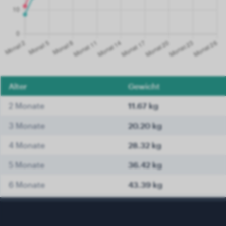
Alter
Gewicht
2 Monate
11.67 kg
3 Monate
20.20 kg
4 Monate
28.32 kg
5 Monate
36.42 kg
6 Monate
43.39 kg
7 Monate
46.72 kg
8 Monate
49.52 kg