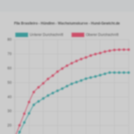
21 Monate
79.70 kg
22 Monate
80.42 kg
23 Monate
81.04 kg
24 Monate
81.74 kg
25 Monate
82.00 kg