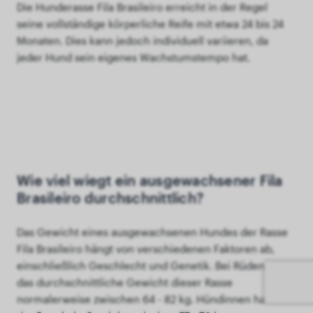
Die Hunderasse Fila Brasileiro erreicht in der Regel
seine vollständige körperliche Reife mit etwa 24 bis 24
Monaten. Dies kann jedoch individuell variieren, da
jeder Hund sein eigenes Wachstumstempo hat.
Wie viel wiegt ein ausgewachsener Fila
Brasileiro durchschnittlich?
Das Gewicht eines ausgewachsenen Hundes der Rasse
Fila Brasileiro hängt von verschiedenen Faktoren ab,
einschließlich Geschlecht und Genetik. Bei Rüden liegt
das durchschnittliche Gewicht dieser Rasse
normalerweise zwischen 64 - 82 kg. Hündinnen haben in