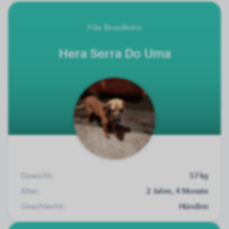
Fila Brasileiro
Hera Serra Do Uma
Gewicht:
57 kg
Alter:
2 Jahre, 4 Monate
Geschlecht:
Hündinn