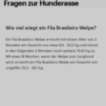
Fragen zur Hunderasse
Wie viel wiegt ein Fila Brasileiro-Welpe?
Ein Fila Brasileiro Welpe erreicht mit einem Alter von 2
Monaten ein Gewicht von etwa 9,9 - 20,5 kg und nimmt
in den folgenden 2 Monaten noch weitere 15,43 kg zu.
Mit etwa 18 Wochen, wenn der Welpe zum Junghund
wird, erreicht ein Fila Brasileiro Welpe ein Gewicht von
ungefähr 25,2 - 36,1 kg.