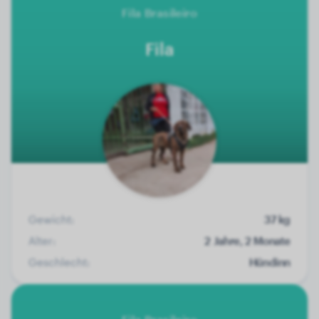
Fila Brasileiro
Fila
Gewicht:
37 kg
Alter:
2 Jahre, 2 Monate
Geschlecht:
Hündinn