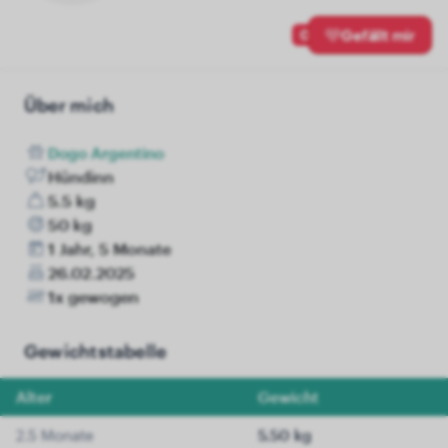
0
Gefällt mir
Über mich
Dogo Argentino
Hündinn
5.5 kg
50 kg
1 Jahr, 5 Monate
26.02.2025
1x gewogen
Gewichtstabelle
Alter
Gewicht
2.5 Monate
5.50 kg