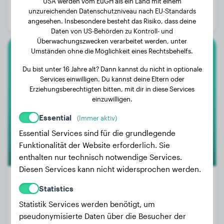
USA werden vom EuGH als ein Land mit einem
Alter:
2 Jahre, 7 Monate
unzureichenden Datenschutzniveau nach EU-Standards
Geschlecht:
Hündinn
angesehen. Insbesondere besteht das Risiko, dass deine
Daten von US-Behörden zu Kontroll- und
Überwachungszwecken verarbeitet werden, unter
Umständen ohne die Möglichkeit eines Rechtsbehelfs.
Dalmatiner
Du bist unter 16 Jahre alt? Dann kannst du nicht in optionale
Services einwilligen. Du kannst deine Eltern oder
Gordo
Erziehungsberechtigten bitten, mit dir in diese Services
einzuwilligen.
Essential
(Immer aktiv)
Essential Services sind für die grundlegende
Funktionalität der Website erforderlich. Sie
enthalten nur technisch notwendige Services.
Diesen Services kann nicht widersprochen werden.
Statistics
Statistik Services werden benötigt, um
Gewicht:
20 kg
pseudonymisierte Daten über die Besucher der
Alter:
2 Jahre, 7 Monate