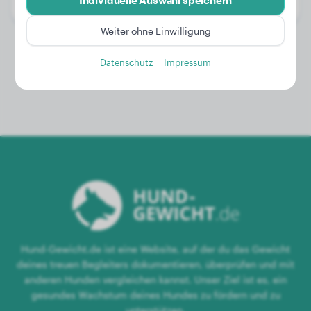
Individuelle Auswahl speichern
Geschlecht:
Rüde
Weiter ohne Einwilligung
Datenschutz
Impressum
Hund-Gewicht.de ist eine Website, auf der du das Gewicht
deines treuen Begleiters dokumentieren, überprüfen und mit
anderen Hunden vergleichen kannst. Unser Ziel ist es, ein
gesundes Wachstum deines Hundes zu fördern und zu
unterstützen.