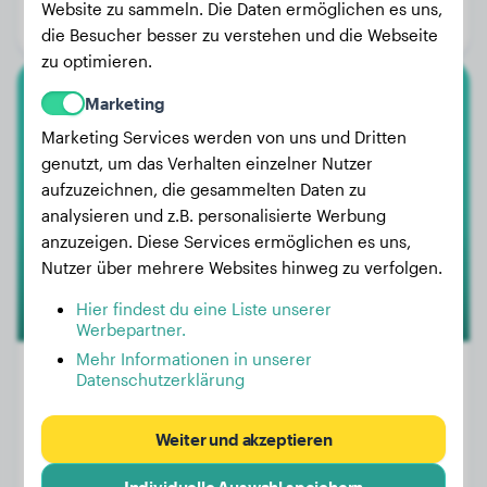
Website zu sammeln. Die Daten ermöglichen es uns,
Geschlecht:
Rüde
die Besucher besser zu verstehen und die Webseite
zu optimieren.
Marketing
American Staffordshire Terrier
Marketing Services werden von uns und Dritten
Coca
genutzt, um das Verhalten einzelner Nutzer
aufzuzeichnen, die gesammelten Daten zu
analysieren und z.B. personalisierte Werbung
anzuzeigen. Diese Services ermöglichen es uns,
Nutzer über mehrere Websites hinweg zu verfolgen.
Hier findest du eine Liste unserer
Werbepartner.
Mehr Informationen in unserer
Datenschutzerklärung
Gewicht:
Keine Daten
Weiter und akzeptieren
Alter:
3 Jahre, 5 Monate