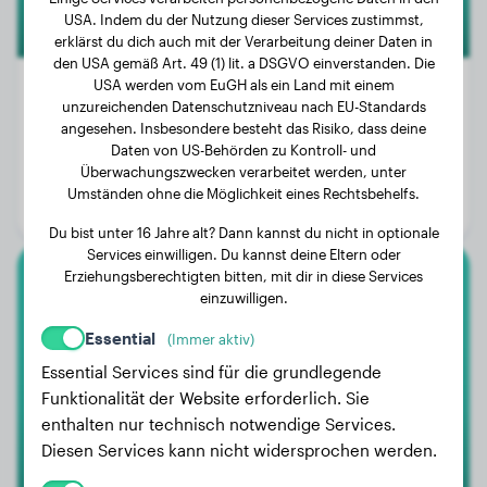
USA. Indem du der Nutzung dieser Services zustimmst,
erklärst du dich auch mit der Verarbeitung deiner Daten in
den USA gemäß Art. 49 (1) lit. a DSGVO einverstanden. Die
USA werden vom EuGH als ein Land mit einem
unzureichenden Datenschutzniveau nach EU-Standards
angesehen. Insbesondere besteht das Risiko, dass deine
Gewicht:
19 kg
Daten von US-Behörden zu Kontroll- und
Überwachungszwecken verarbeitet werden, unter
Alter:
4 Jahre, 5 Monate
Umständen ohne die Möglichkeit eines Rechtsbehelfs.
Geschlecht:
Hündinn
Du bist unter 16 Jahre alt? Dann kannst du nicht in optionale
Services einwilligen. Du kannst deine Eltern oder
Erziehungsberechtigten bitten, mit dir in diese Services
Sarplaninac
einzuwilligen.
Essential
(Immer aktiv)
Mila
Essential Services sind für die grundlegende
Funktionalität der Website erforderlich. Sie
enthalten nur technisch notwendige Services.
Diesen Services kann nicht widersprochen werden.