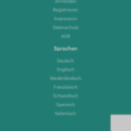
Anmelden
Registrieren
Impressum
Datenschutz
AGB
Sprachen
Deutsch
Englisch
Niederländisch
Französisch
Schwedisch
Spanisch
Italienisch