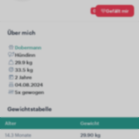
0
Gefällt mir
Über mich
Dobermann
Hündinn
29.9 kg
33.5 kg
2 Jahre
04.08.2024
5x gewogen
Gewichtstabelle
Alter
Gewicht
14.3 Monate
29.90 kg