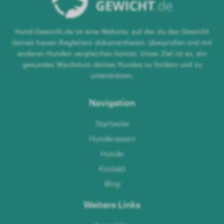
Hund-Gewicht.de ist eine Website, auf der du das Gewicht
deines treuen Begleiters dokumentieren, überprüfen und mit
anderen Hunden vergleichen kannst. Unser Ziel ist es, ein
gesundes Wachstum deines Hundes zu fördern und zu
unterstützen.
Navigation
Startseite
Hunderassen
Hunde
Kontakt
Blog
Weitere Links