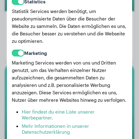
Statistics
Statistik Services werden benötigt, um
pseudonymisierte Daten über die Besucher der
Website zu sammeln. Die Daten ermöglichen es uns,
die Besucher besser zu verstehen und die Webseite
Gewicht:
17 kg
zu optimieren.
Alter:
3 Jahre, 5 Monate
Marketing
Geschlecht:
Hündinn
Marketing Services werden von uns und Dritten
genutzt, um das Verhalten einzelner Nutzer
aufzuzeichnen, die gesammelten Daten zu
Rhodesian Ridgeback
analysieren und z.B. personalisierte Werbung
anzuzeigen. Diese Services ermöglichen es uns,
Max
Nutzer über mehrere Websites hinweg zu verfolgen.
Hier findest du eine Liste unserer
Werbepartner.
Mehr Informationen in unserer
Datenschutzerklärung