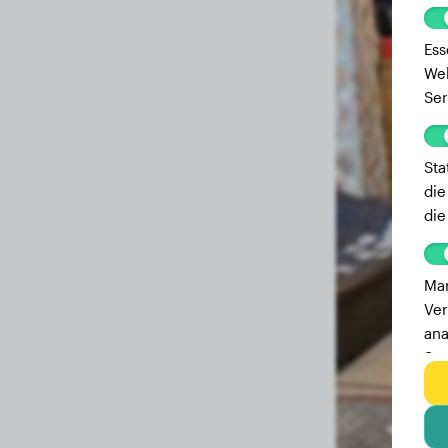
Ess
Web
Ser
Sta
die
die
Mar
Ver
ana
Ser
zu 