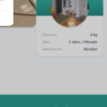
Gewicht:
6 kg
Alter:
2 Jahre, 3 Monate
Geschlecht:
Hündinn