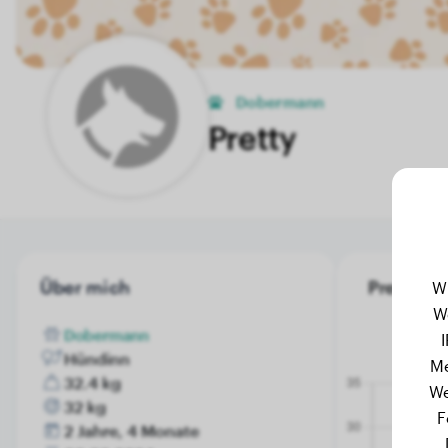
Dobermann
Pretty
Über mich
Pretty's 
W
W
Dobermann
Hündinn
Me
32.4 kg
We
32 kg
F
2 Jahre, 4 Monate