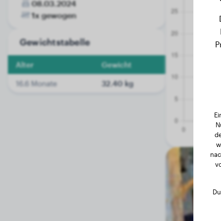
08.03.2024
1x gewogen
Gewichtstabelle
P
Alter
Gewicht
16.6 Monate
32.40 kg
Ei
N
de
w
nac
v
Du