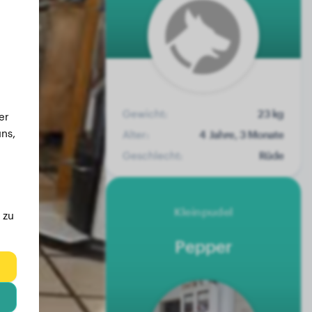
Gewicht:
23 kg
er
ns,
Alter:
4 Jahre, 3 Monate
Geschlecht:
Rüde
Kleinpudel
 zu
Pepper
eg