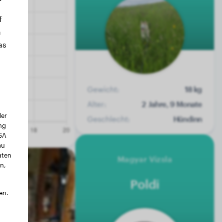
f
n
as
Gewicht:
18 kg
Alter:
2 Jahre, 9 Monate
der
Geschlecht:
Hündinn
ng
USA
au
aten
Magyar Vizsla
n,
Poldi
en.