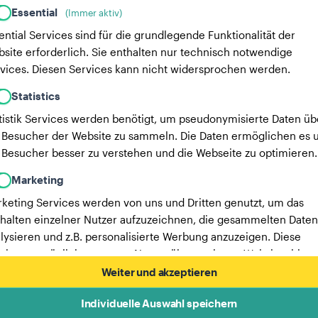
Essential
(Immer aktiv)
ential Services sind für die grundlegende Funktionalität der
site erforderlich. Sie enthalten nur technisch notwendige
vices. Diesen Services kann nicht widersprochen werden.
Statistics
tistik Services werden benötigt, um pseudonymisierte Daten üb
 Besucher der Website zu sammeln. Die Daten ermöglichen es u
 Besucher besser zu verstehen und die Webseite zu optimieren.
Marketing
keting Services werden von uns und Dritten genutzt, um das
halten einzelner Nutzer aufzuzeichnen, die gesammelten Daten
lysieren und z.B. personalisierte Werbung anzuzeigen. Diese
vices ermöglichen es uns, Nutzer über mehrere Websites hinw
verfolgen.
Weiter und akzeptieren
Hier findest du eine Liste unserer Werbepartner.
Individuelle Auswahl speichern
Mehr Informationen in unserer Datenschutzerklärung