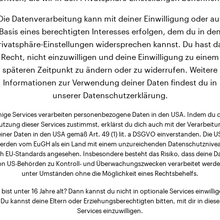
Die Datenverarbeitung kann mit deiner Einwilligung oder au
Basis eines berechtigten Interesses erfolgen, dem du in de
rivatsphäre-Einstellungen widersprechen kannst. Du hast d
Recht, nicht einzuwilligen und deine Einwilligung zu einem
späteren Zeitpunkt zu ändern oder zu widerrufen. Weitere
Informationen zur Verwendung deiner Daten findest du in
unserer Datenschutzerklärung.
nige Services verarbeiten personenbezogene Daten in den USA. Indem du 
utzung dieser Services zustimmst, erklärst du dich auch mit der Verarbeitu
iner Daten in den USA gemäß Art. 49 (1) lit. a DSGVO einverstanden. Die 
erden vom EuGH als ein Land mit einem unzureichenden Datenschutznive
h EU-Standards angesehen. Insbesondere besteht das Risiko, dass deine D
on US-Behörden zu Kontroll- und Überwachungszwecken verarbeitet werde
unter Umständen ohne die Möglichkeit eines Rechtsbehelfs.
 bist unter 16 Jahre alt? Dann kannst du nicht in optionale Services einwillig
Du kannst deine Eltern oder Erziehungsberechtigten bitten, mit dir in diese
Services einzuwilligen.