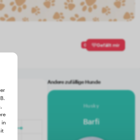
0
Gefällt mir
Andere zufällige Hunde
er
B.
Husky
,
ere
Barfi
 in
it
.