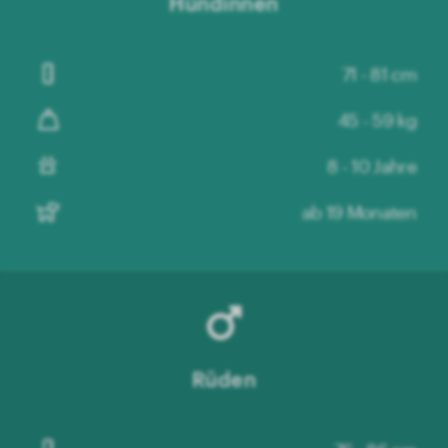
Hündinnen
71 - 81 cm
45 - 59 kg
8 - 10 Jahre
ab 19 Monaten
Rüden