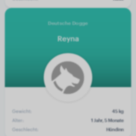
Deutsche Dogge
Reyna
Gewicht:
45 kg
Alter:
1 Jahr, 5 Monate
Geschlecht:
Hündinn