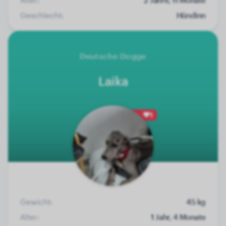
Geschlecht:
Hündinn
Deutsche Dogge
Laika
1
Gewicht:
45 kg
Alter:
1 Jahr, 4 Monate