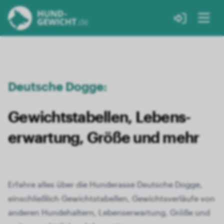
Deutsche Dogge:
Gewichts­tabellen, Lebens­
erwartung, Größe und mehr
Erfahre alles über die Hunderasse Deutsche Dogge,
einschließlich Gewichtstabellen, Gewichtsverläufe von
anderen Hundehaltern, Lebenserwartung, Größe und