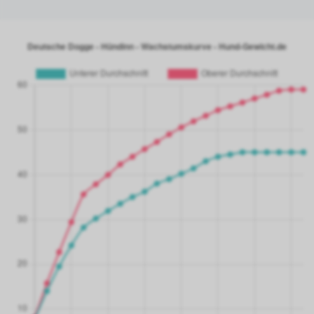
20 Monate
86.63 kg
21 Monate
86.85 kg
22 Monate
87.70 kg
23 Monate
88.35 kg
24 Monate
89.50 kg
25 Monate
90.00 kg