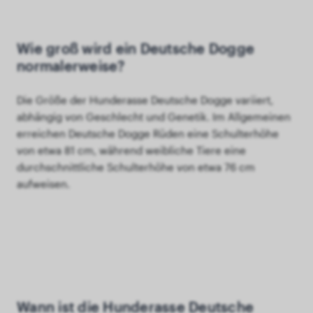
Wie groß wird ein Deutsche Dogge
normalerweise?
Die Größe der Hunderasse Deutsche Dogge variiert,
abhängig von Geschlecht und Genetik. Im Allgemeinen
erreichen Deutsche Dogge Rüden eine Schulterhöhe
von etwa 81 cm, während weibliche Tiere eine
durchschnittliche Schulterhöhe von etwa 76 cm
aufweisen.
Wann ist die Hunderasse Deutsche