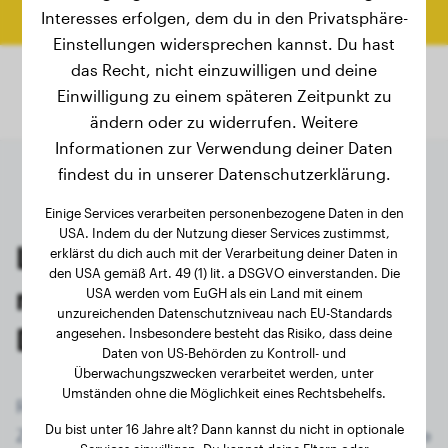
Endgewicht berechnen
Interesses erfolgen, dem du in den Privatsphäre-
Einstellungen widersprechen kannst. Du hast
das Recht, nicht einzuwilligen und deine
Einwilligung zu einem späteren Zeitpunkt zu
ändern oder zu widerrufen. Weitere
Informationen zur Verwendung deiner Daten
findest du in unserer Datenschutzerklärung.
Einige Services verarbeiten personenbezogene Daten in den
USA. Indem du der Nutzung dieser Services zustimmst,
Letzte Wiegungen von
erklärst du dich auch mit der Verarbeitung deiner Daten in
den USA gemäß Art. 49 (1) lit. a DSGVO einverstanden. Die
registrierten Deutsche
USA werden vom EuGH als ein Land mit einem
unzureichenden Datenschutzniveau nach EU-Standards
Dogge-Besitzern
angesehen. Insbesondere besteht das Risiko, dass deine
Daten von US-Behörden zu Kontroll- und
Überwachungszwecken verarbeitet werden, unter
Umständen ohne die Möglichkeit eines Rechtsbehelfs.
Registriere dich jetzt kostenlos und erhalte
Du bist unter 16 Jahre alt? Dann kannst du nicht in optionale
Zugriff auf alle 387 registrierten Hunde der Rasse