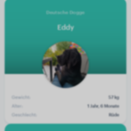
Deutsche Dogge
Eddy
Gewicht:
57 kg
Alter:
1 Jahr, 6 Monate
Geschlecht:
Rüde