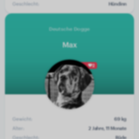
Geschlecht:
Hündinn
Deutsche Dogge
Max
2
Gewicht:
69 kg
Alter:
2 Jahre, 11 Monate
Geschlecht:
Rüde