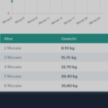
Alter
Gewicht
2 Monate
8.10 kg
3 Monate
15.75 kg
4 Monate
22.70 kg
5 Monate
29.40 kg
6 Monate
35.60 kg
7 Monate
37.85 kg
8 Monate
39.95 kg