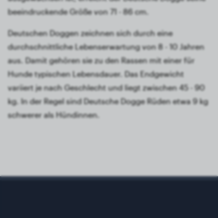
beeindruckende Größe von 71 - 86 cm.
Deutschen Doggen zeichnen sich durch eine
durchschnittliche Lebenserwartung von 8 - 10 Jahren
aus. Damit gehören sie zu den Rassen mit einer für
Hunde typischen Lebensdauer. Das Endgewicht
variiert je nach Geschlecht und liegt zwischen 45 - 90
kg. In der Regel sind Deutsche Dogge Rüden etwa 9 kg
schwerer als Hündinnen.