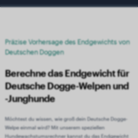
20 Monate
57.00 kg
21 Monate
57.85 kg
22 Monate
58.75 kg
23 Monate
59.00 kg
Präzise Vorhersage des Endgewichts von
Deutschen Doggen
Berechne das Endgewicht für
Deutsche Dogge-Welpen und
-Junghunde
Möchtest du wissen, wie groß dein Deutsche Dogge-
Welpe einmal wird? Mit unserem speziellen
Hundewachstumsrechner kannst du das Endgewicht