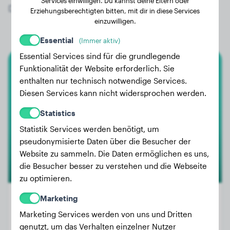
Services einwilligen. Du kannst deine Eltern oder
Deutsche Dogge!
Erziehungsberechtigten bitten, mit dir in diese Services
einzuwilligen.
Essential
(Immer aktiv)
Essential Services sind für die grundlegende
Funktionalität der Website erforderlich. Sie
Deutsche Dogge
enthalten nur technisch notwendige Services.
Diesen Services kann nicht widersprochen werden.
Bruno
Statistics
Statistik Services werden benötigt, um
pseudonymisierte Daten über die Besucher der
Website zu sammeln. Die Daten ermöglichen es uns,
die Besucher besser zu verstehen und die Webseite
zu optimieren.
Marketing
Marketing Services werden von uns und Dritten
Gewicht:
60 kg
genutzt, um das Verhalten einzelner Nutzer