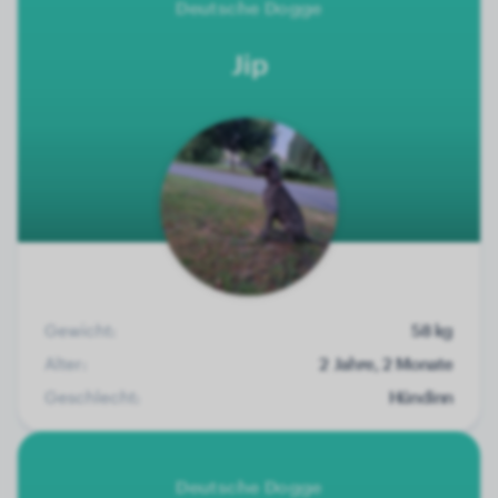
Deutsche Dogge
Jip
Gewicht:
58 kg
Alter:
2 Jahre, 2 Monate
Geschlecht:
Hündinn
Deutsche Dogge