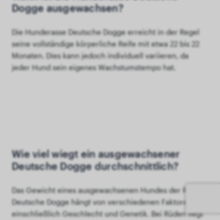
Dogge ausgewachsen?
Die Hunderasse Deutsche Dogge erreicht in der Regel
seine vollständige körperliche Reife mit etwa 22 bis 22
Monaten. Dies kann jedoch individuell variieren, da
jeder Hund sein eigenes Wachstumstempo hat.
Wie viel wiegt ein ausgewachsener
Deutsche Dogge durchschnittlich?
Das Gewicht eines ausgewachsenen Hundes der Rasse
Deutsche Dogge hängt von verschiedenen Faktoren ab,
einschließlich Geschlecht und Genetik. Bei Rüden liegt