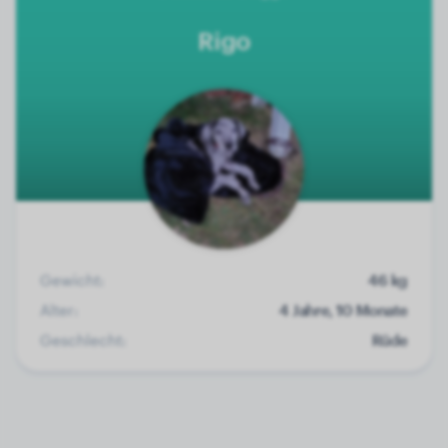
Rigo
Gewicht:
46 kg
Alter:
4 Jahre, 10 Monate
Geschlecht:
Rüde