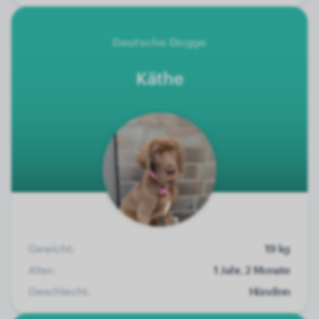
Deutsche Dogge
Käthe
Gewicht:
19 kg
Alter:
1 Jahr, 2 Monate
Geschlecht:
Hündinn