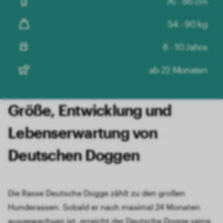
76 - 86 cm
54 - 90 kg
8 - 10 Jahre
ab 22 Monaten
Größe, Entwicklung und
Lebens­erwartung von
Deutschen Doggen
Die Rasse Deutsche Dogge zählt zu den großen
Hunderassen. Sobald er nach maximal 24 Monaten
ausgewachsen ist, erreicht der Deutsche Dogge seine