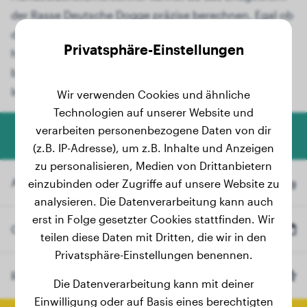
der Rasse Deutsche Dogge präzise berechnen. Egal ob
du gerade einen niedlichen Deutsche Dogge-Welpen
Privatsphäre-Einstellungen
hast oder dein Junghund heranwächst, unser
benutzerfreundliches Tool liefert dir wertvolle
Informationen.
Wir verwenden Cookies und ähnliche
Technologien auf unserer Website und
verarbeiten personenbezogene Daten von dir
Hundegewicht-Rechner
(z.B. IP-Adresse), um z.B. Inhalte und Anzeigen
zu personalisieren, Medien von Drittanbietern
Aktuelles Gewicht
kg
einzubinden oder Zugriffe auf unsere Website zu
analysieren. Die Datenverarbeitung kann auch
erst in Folge gesetzter Cookies stattfinden. Wir
Geburtsdatum
teilen diese Daten mit Dritten, die wir in den
Privatsphäre-Einstellungen benennen.
Rasse
Deutsche Dogge
(Optional)
Die Datenverarbeitung kann mit deiner
Einwilligung oder auf Basis eines berechtigten