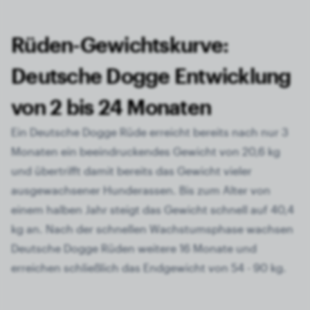
Rüden-Gewichtskurve:
Deutsche Dogge Entwicklung
von 2 bis 24 Monaten
Ein Deutsche Dogge Rüde erreicht bereits nach nur 3
Monaten ein beeindruckendes Gewicht von 20,6 kg
und übertrifft damit bereits das Gewicht vieler
ausgewachsener Hunderassen. Bis zum Alter von
einem halben Jahr steigt das Gewicht schnell auf 40,4
kg an. Nach der schnellen Wachstumsphase wachsen
Deutsche Dogge Rüden weitere 16 Monate und
erreichen schließlich das Endgewicht von 54 - 90 kg.