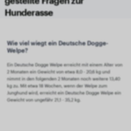
gestellte Fragen zur
Hunderasse
Wie viel wiegt ein Deutsche Dogge-
Welpe?
Ein Deutsche Dogge Welpe erreicht mit einem Alter von
2 Monaten ein Gewicht von etwa 8,0 - 20,6 kg und
nimmt in den folgenden 2 Monaten noch weitere 13,40
kg zu. Mit etwa 18 Wochen, wenn der Welpe zum
Junghund wird, erreicht ein Deutsche Dogge Welpe ein
Gewicht von ungefähr 21,1 - 35,2 kg.