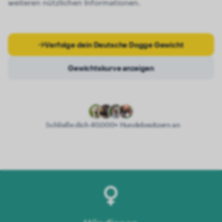
weiteren nützlichen Informationen.
Verfolge dein Deutsche Dogge Gewicht
Gewichtskurve anzeigen
Schließe dich 40.000+ Hundebesitzern an