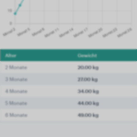
Alter
Gewicht
2 Monate
20.00 kg
3 Monate
27.00 kg
4 Monate
34.00 kg
5 Monate
44.00 kg
6 Monate
49.00 kg
7 Monate
56.00 kg