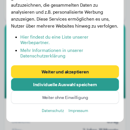
Alter:
1 Jahr, 10 Monate
aufzuzeichnen, die gesammelten Daten zu
analysieren und z.B. personalisierte Werbung
Geschlecht:
Rüde
anzuzeigen. Diese Services ermöglichen es uns,
Nutzer über mehrere Websites hinweg zu verfolgen.
Deutsche Dogge
Hier findest du eine Liste unserer
Werbepartner.
Meadow
Mehr Informationen in unserer
Datenschutzerklärung
4
Weiter und akzeptieren
Individuelle Auswahl speichern
Weiter ohne Einwilligung
Premium
Datenschutz
Impressum
Gewicht:
63 kg
Alter:
2 Jahre, 11 Monate