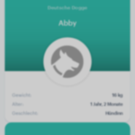
Deutsche Dogge
Abby
Gewicht:
16 kg
Alter:
1 Jahr, 2 Monate
Geschlecht:
Hündinn