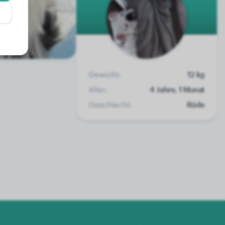
Gewicht:
12 kg
Alter:
4 Jahre, 1 Monat
Geschlecht:
Rüde