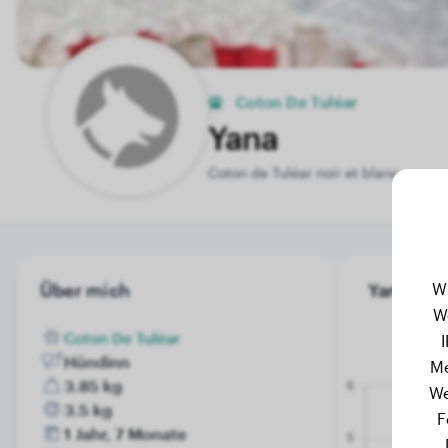
Coton De Tuléar
Yana
Coton de Tuléar noir et blanc
W
Über mich
Yana's Ge
W
Coton De Tuléar
Hündinn
Me
3.85 kg
We
3.5 kg
F
1 Jahr, 7 Monate