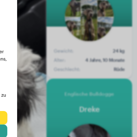
Gewicht:
24 kg
er
ns,
Alter:
4 Jahre, 10 Monate
Geschlecht:
Rüde
Englische Bulldogge
 zu
Dreke
eg