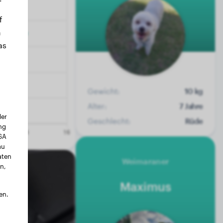
f
n
as
Gewicht:
10 kg
Alter:
7 Jahre
der
Geschlecht:
Rüde
ng
USA
au
aten
Weimaraner
n,
Maximus
en.