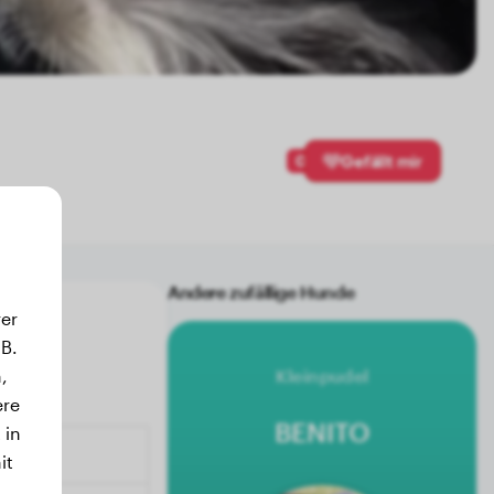
0
Gefällt mir
Andere zufällige Hunde
er
B.
,
Kleinpudel
ere
BENITO
 in
it
.