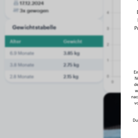
17.12.2024
3x gewogen
Gewichtstabelle
P
Alter
Gewicht
6.9 Monate
3.85 kg
3.8 Monate
2.75 kg
Ei
2.8 Monate
2.15 kg
N
de
w
nac
v
Du