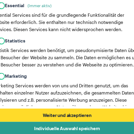
Essential
(Immer aktiv)
ential Services sind für die grundlegende Funktionalität der
site erforderlich. Sie enthalten nur technisch notwendige
vices. Diesen Services kann nicht widersprochen werden.
Statistics
tistik Services werden benötigt, um pseudonymisierte Daten üb
 Besucher der Website zu sammeln. Die Daten ermöglichen es u
 Besucher besser zu verstehen und die Webseite zu optimieren.
Marketing
keting Services werden von uns und Dritten genutzt, um das
halten einzelner Nutzer aufzuzeichnen, die gesammelten Daten
lysieren und z.B. personalisierte Werbung anzuzeigen. Diese
vices ermöglichen es uns, Nutzer über mehrere Websites hinw
verfolgen.
Weiter und akzeptieren
Hier findest du eine Liste unserer Werbepartner.
Individuelle Auswahl speichern
Mehr Informationen in unserer Datenschutzerklärung