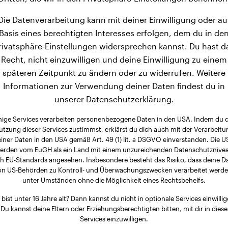
Die Datenverarbeitung kann mit deiner Einwilligung oder au
Basis eines berechtigten Interesses erfolgen, dem du in de
rivatsphäre-Einstellungen widersprechen kannst. Du hast d
Recht, nicht einzuwilligen und deine Einwilligung zu einem
späteren Zeitpunkt zu ändern oder zu widerrufen. Weitere
Informationen zur Verwendung deiner Daten findest du in
unserer Datenschutzerklärung.
nige Services verarbeiten personenbezogene Daten in den USA. Indem du 
utzung dieser Services zustimmst, erklärst du dich auch mit der Verarbeitu
iner Daten in den USA gemäß Art. 49 (1) lit. a DSGVO einverstanden. Die 
erden vom EuGH als ein Land mit einem unzureichenden Datenschutznive
h EU-Standards angesehen. Insbesondere besteht das Risiko, dass deine D
on US-Behörden zu Kontroll- und Überwachungszwecken verarbeitet werde
unter Umständen ohne die Möglichkeit eines Rechtsbehelfs.
 bist unter 16 Jahre alt? Dann kannst du nicht in optionale Services einwillig
Du kannst deine Eltern oder Erziehungsberechtigten bitten, mit dir in diese
Services einzuwilligen.