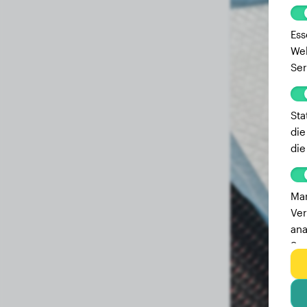
Ess
Web
Ser
Sta
die
die
Mar
Ver
ana
Ser
zu 