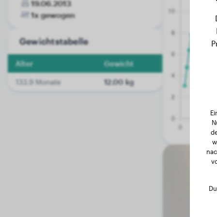
19.06.2013
1x gewogen
Gewichtstabelle
P
Alter
Gewicht
133.9 Monate
12.00 kg
Ei
N
de
w
nac
v
Du