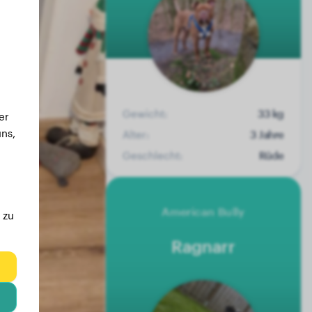
Gewicht:
33 kg
er
ns,
Alter:
3 Jahre
Geschlecht:
Rüde
American Bully
 zu
Ragnarr
eg