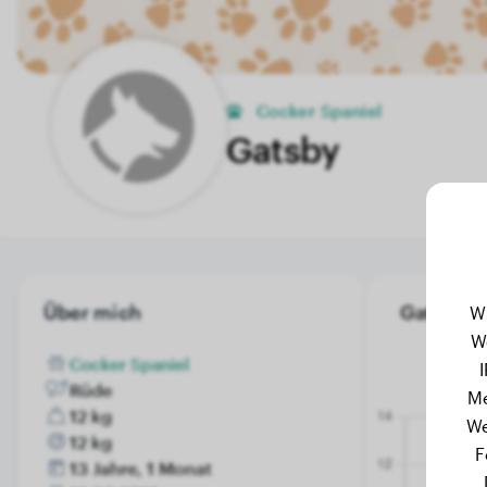
Cocker Spaniel
Gatsby
Über mich
Gatsby's 
W
W
Cocker Spaniel
Rüde
Me
12 kg
We
12 kg
F
13 Jahre, 1 Monat