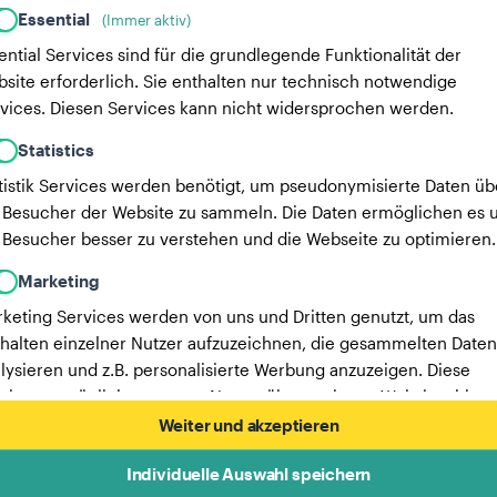
Essential
(Immer aktiv)
ential Services sind für die grundlegende Funktionalität der
site erforderlich. Sie enthalten nur technisch notwendige
vices. Diesen Services kann nicht widersprochen werden.
Statistics
tistik Services werden benötigt, um pseudonymisierte Daten üb
 Besucher der Website zu sammeln. Die Daten ermöglichen es u
 Besucher besser zu verstehen und die Webseite zu optimieren.
Marketing
keting Services werden von uns und Dritten genutzt, um das
halten einzelner Nutzer aufzuzeichnen, die gesammelten Daten
lysieren und z.B. personalisierte Werbung anzuzeigen. Diese
vices ermöglichen es uns, Nutzer über mehrere Websites hinw
verfolgen.
Weiter und akzeptieren
Hier findest du eine Liste unserer Werbepartner.
Individuelle Auswahl speichern
Mehr Informationen in unserer Datenschutzerklärung