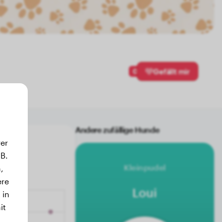
0
Gefällt mir
Andere zufällige Hunde
er
B.
Kleinpudel
,
ere
Loui
 in
it
.