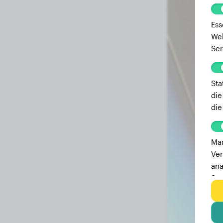
Ess
Web
Ser
Sta
die
die
Mar
Ver
ana
Ser
zu 