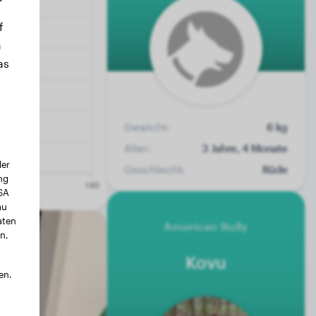
f
n
as
Gewicht:
6 kg
Alter:
3 Jahre, 4 Monate
der
Geschlecht:
Rüde
ng
USA
au
aten
American Bully
n,
Kovu
en.