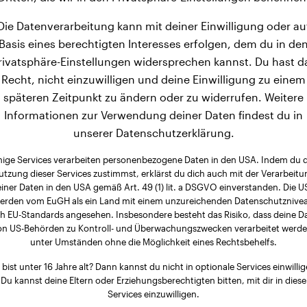
Die Datenverarbeitung kann mit deiner Einwilligung oder au
Basis eines berechtigten Interesses erfolgen, dem du in de
rivatsphäre-Einstellungen widersprechen kannst. Du hast d
Recht, nicht einzuwilligen und deine Einwilligung zu einem
späteren Zeitpunkt zu ändern oder zu widerrufen. Weitere
Informationen zur Verwendung deiner Daten findest du in
unserer Datenschutzerklärung.
nige Services verarbeiten personenbezogene Daten in den USA. Indem du 
utzung dieser Services zustimmst, erklärst du dich auch mit der Verarbeitu
iner Daten in den USA gemäß Art. 49 (1) lit. a DSGVO einverstanden. Die 
erden vom EuGH als ein Land mit einem unzureichenden Datenschutznive
h EU-Standards angesehen. Insbesondere besteht das Risiko, dass deine D
on US-Behörden zu Kontroll- und Überwachungszwecken verarbeitet werde
unter Umständen ohne die Möglichkeit eines Rechtsbehelfs.
 bist unter 16 Jahre alt? Dann kannst du nicht in optionale Services einwillig
Du kannst deine Eltern oder Erziehungsberechtigten bitten, mit dir in diese
Services einzuwilligen.