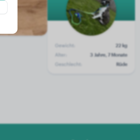
Gewicht:
22 kg
Alter:
3 Jahre, 7 Monate
Geschlecht:
Rüde