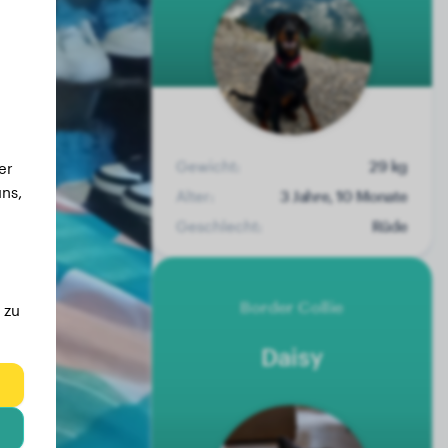
Gewicht:
29 kg
er
ns,
Alter:
3 Jahre, 10 Monate
Geschlecht:
Rüde
Border Collie
 zu
Daisy
eg