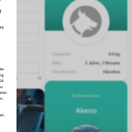
f
n
as
Gewicht:
64 kg
Alter:
2 Jahre, 7 Monate
der
Geschlecht:
Hündinn
ng
USA
au
aten
Dobermann
n,
Akeno
en.