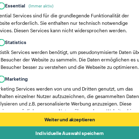
Essential
(Immer aktiv)
ential Services sind für die grundlegende Funktionalität der
site erforderlich. Sie enthalten nur technisch notwendige
vices. Diesen Services kann nicht widersprochen werden.
Statistics
tistik Services werden benötigt, um pseudonymisierte Daten üb
 Besucher der Website zu sammeln. Die Daten ermöglichen es u
 Besucher besser zu verstehen und die Webseite zu optimieren.
Marketing
keting Services werden von uns und Dritten genutzt, um das
halten einzelner Nutzer aufzuzeichnen, die gesammelten Daten
lysieren und z.B. personalisierte Werbung anzuzeigen. Diese
vices ermöglichen es uns, Nutzer über mehrere Websites hinw
verfolgen.
Weiter und akzeptieren
Hier findest du eine Liste unserer Werbepartner.
Individuelle Auswahl speichern
Mehr Informationen in unserer Datenschutzerklärung