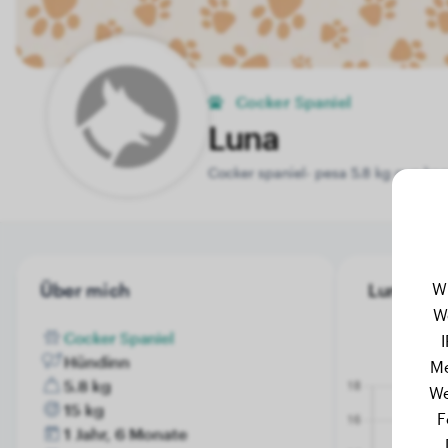
Cocker Spaniel
Luna
Cocker spaniel- pesa 5.8 kg que hac
W
Über mich
Luna's Ge
W
Cocker Spaniel
Hündinn
Me
5.8 kg
We
15 kg
F
1 Jahr, 6 Monate