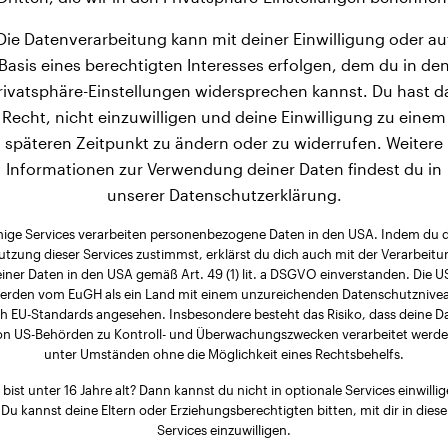
Die Datenverarbeitung kann mit deiner Einwilligung oder au
Basis eines berechtigten Interesses erfolgen, dem du in de
rivatsphäre-Einstellungen widersprechen kannst. Du hast d
Recht, nicht einzuwilligen und deine Einwilligung zu einem
späteren Zeitpunkt zu ändern oder zu widerrufen. Weitere
Informationen zur Verwendung deiner Daten findest du in
unserer Datenschutzerklärung.
nige Services verarbeiten personenbezogene Daten in den USA. Indem du 
utzung dieser Services zustimmst, erklärst du dich auch mit der Verarbeitu
iner Daten in den USA gemäß Art. 49 (1) lit. a DSGVO einverstanden. Die 
erden vom EuGH als ein Land mit einem unzureichenden Datenschutznive
h EU-Standards angesehen. Insbesondere besteht das Risiko, dass deine D
on US-Behörden zu Kontroll- und Überwachungszwecken verarbeitet werde
unter Umständen ohne die Möglichkeit eines Rechtsbehelfs.
 bist unter 16 Jahre alt? Dann kannst du nicht in optionale Services einwillig
Du kannst deine Eltern oder Erziehungsberechtigten bitten, mit dir in diese
Services einzuwilligen.