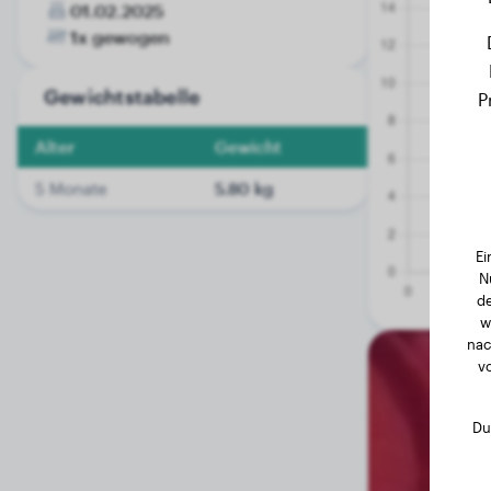
01.02.2025
1x gewogen
Gewichtstabelle
P
Alter
Gewicht
5 Monate
5.80 kg
Ei
N
de
w
nac
v
Du