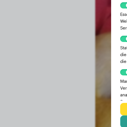
Ess
Web
Ser
Sta
die
die
Mar
Ver
ana
Ser
zu 