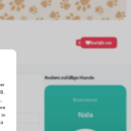
0
Gefällt mir
Andere zufällige Hunde
er
B.
,
Broholmer
ere
Nala
 in
it
.