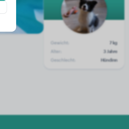
Gewicht:
7 kg
Alter:
3 Jahre
Geschlecht:
Hündinn