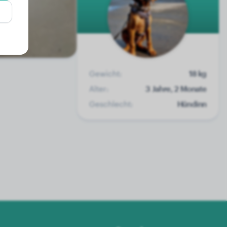
Gewicht:
18 kg
Alter:
3 Jahre, 2 Monate
Geschlecht:
Hündinn