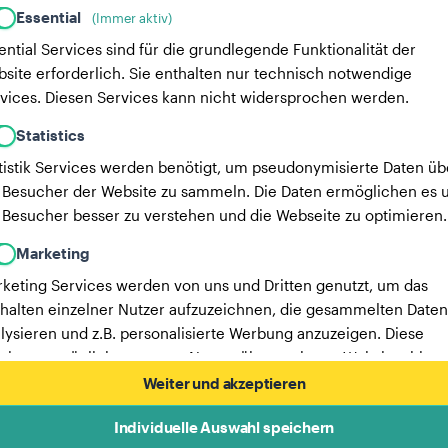
Essential
(Immer aktiv)
ential Services sind für die grundlegende Funktionalität der
site erforderlich. Sie enthalten nur technisch notwendige
vices. Diesen Services kann nicht widersprochen werden.
Statistics
tistik Services werden benötigt, um pseudonymisierte Daten üb
 Besucher der Website zu sammeln. Die Daten ermöglichen es u
 Besucher besser zu verstehen und die Webseite zu optimieren.
Marketing
keting Services werden von uns und Dritten genutzt, um das
halten einzelner Nutzer aufzuzeichnen, die gesammelten Daten
lysieren und z.B. personalisierte Werbung anzuzeigen. Diese
vices ermöglichen es uns, Nutzer über mehrere Websites hinw
verfolgen.
Weiter und akzeptieren
Hier findest du eine Liste unserer Werbepartner.
Individuelle Auswahl speichern
Mehr Informationen in unserer Datenschutzerklärung