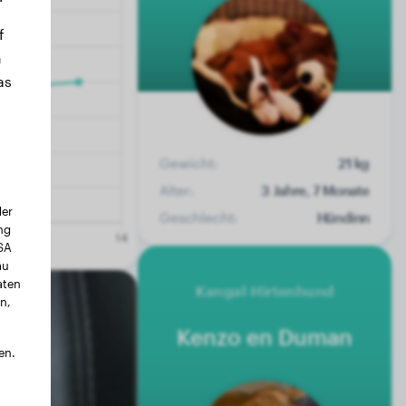
f
n
as
Gewicht:
21 kg
Alter:
3 Jahre, 7 Monate
der
Geschlecht:
Hündinn
ng
USA
au
aten
Kangal-Hirtenhund
n,
Kenzo en Duman
en.