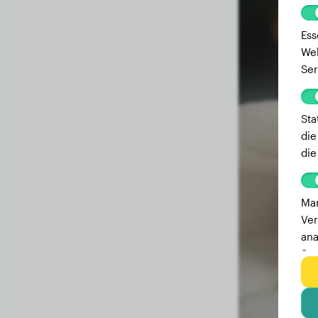
Ess
Web
Ser
Sta
die
die
Mar
Ver
ana
Ser
zu 