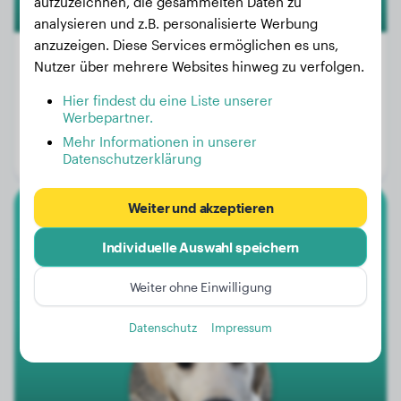
aufzuzeichnen, die gesammelten Daten zu
analysieren und z.B. personalisierte Werbung
anzuzeigen. Diese Services ermöglichen es uns,
Nutzer über mehrere Websites hinweg zu verfolgen.
Hier findest du eine Liste unserer
Gewicht:
21 kg
Werbepartner.
Alter:
2 Jahre, 2 Monate
Mehr Informationen in unserer
Geschlecht:
Hündinn
Datenschutzerklärung
Weiter und akzeptieren
Golden Retriever
Individuelle Auswahl speichern
Brady
Weiter ohne Einwilligung
Datenschutz
Impressum