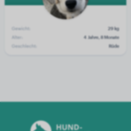
Gewicht:
29 kg
Alter:
4 Jahre, 8 Monate
Geschlecht:
Rüde