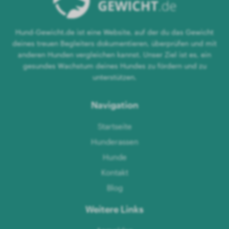
Hund-Gewicht.de ist eine Website, auf der du das Gewicht
deines treuen Begleiters dokumentieren, überprüfen und mit
anderen Hunden vergleichen kannst. Unser Ziel ist es, ein
gesundes Wachstum deines Hundes zu fördern und zu
unterstützen.
Navigation
Startseite
Hunderassen
Hunde
Kontakt
Blog
Weitere Links