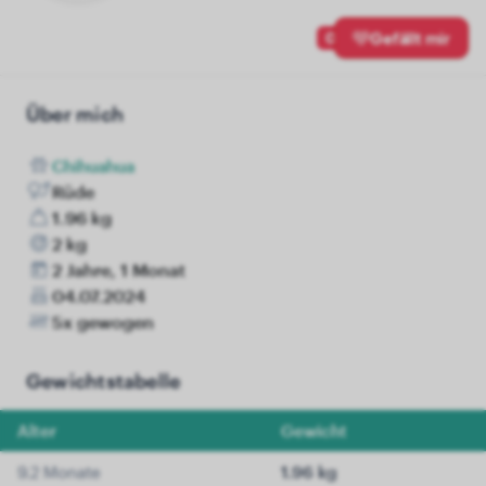
0
Gefällt mir
Über mich
Chihuahua
Rüde
1.96 kg
2 kg
2 Jahre, 1 Monat
04.07.2024
5x gewogen
Gewichtstabelle
Alter
Gewicht
9.2 Monate
1.96 kg