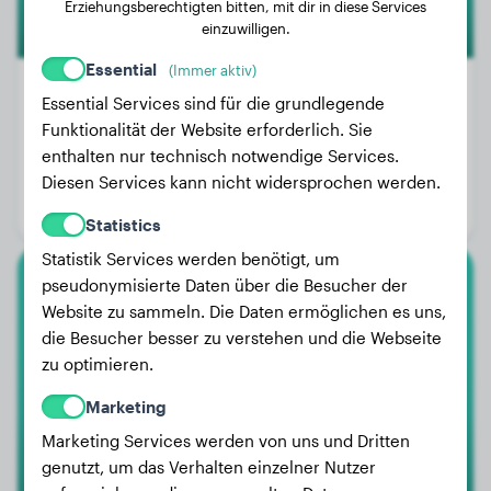
Erziehungsberechtigten bitten, mit dir in diese Services
einzuwilligen.
Essential
(Immer aktiv)
Essential Services sind für die grundlegende
Funktionalität der Website erforderlich. Sie
Gewicht:
35 kg
enthalten nur technisch notwendige Services.
Alter:
3 Jahre, 2 Monate
Diesen Services kann nicht widersprochen werden.
Geschlecht:
Rüde
Statistics
Statistik Services werden benötigt, um
pseudonymisierte Daten über die Besucher der
Border Collie
Website zu sammeln. Die Daten ermöglichen es uns,
die Besucher besser zu verstehen und die Webseite
Totó
zu optimieren.
Marketing
Marketing Services werden von uns und Dritten
genutzt, um das Verhalten einzelner Nutzer