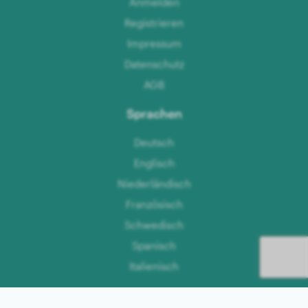
Anmelden
Registrieren
Impressum
Datenschutz
AGB
Sprachen
Deutsch
Englisch
Niederländisch
Französisch
Schwedisch
Spanisch
Italienisch