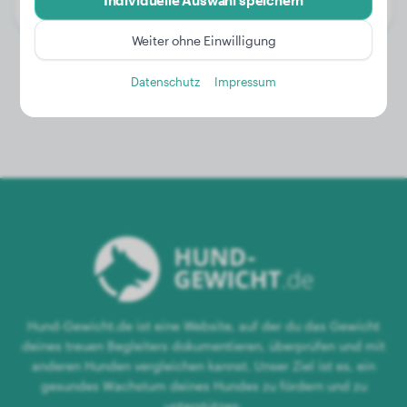
Individuelle Auswahl speichern
Geschlecht:
Hündinn
Weiter ohne Einwilligung
Datenschutz
Impressum
Hund-Gewicht.de ist eine Website, auf der du das Gewicht
deines treuen Begleiters dokumentieren, überprüfen und mit
anderen Hunden vergleichen kannst. Unser Ziel ist es, ein
gesundes Wachstum deines Hundes zu fördern und zu
unterstützen.