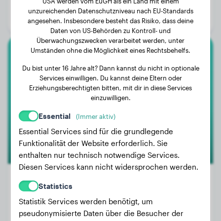
USA werden vom EuGH als ein Land mit einem
Alter:
3 Jahre, 1 Monat
unzureichenden Datenschutzniveau nach EU-Standards
Geschlecht:
Rüde
angesehen. Insbesondere besteht das Risiko, dass deine
Daten von US-Behörden zu Kontroll- und
Überwachungszwecken verarbeitet werden, unter
Umständen ohne die Möglichkeit eines Rechtsbehelfs.
Cane Corso
Du bist unter 16 Jahre alt? Dann kannst du nicht in optionale
Services einwilligen. Du kannst deine Eltern oder
Mootje
Erziehungsberechtigten bitten, mit dir in diese Services
einzuwilligen.
Essential
(Immer aktiv)
Essential Services sind für die grundlegende
Funktionalität der Website erforderlich. Sie
enthalten nur technisch notwendige Services.
Diesen Services kann nicht widersprochen werden.
Statistics
Statistik Services werden benötigt, um
Gewicht:
25 kg
pseudonymisierte Daten über die Besucher der
Alter:
1 Jahr, 2 Monate