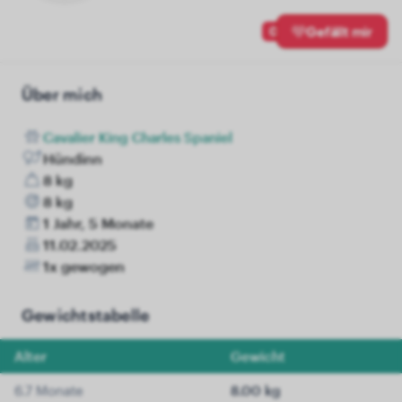
0
Gefällt mir
Über mich
Cavalier King Charles Spaniel
Hündinn
8 kg
8 kg
1 Jahr, 5 Monate
11.02.2025
1x gewogen
Gewichtstabelle
Alter
Gewicht
6.7 Monate
8.00 kg