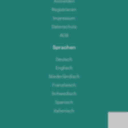
Anmelden
Registrieren
Impressum
Datenschutz
AGB
Sprachen
Deutsch
Englisch
Niederländisch
Französisch
Schwedisch
Spanisch
Italienisch