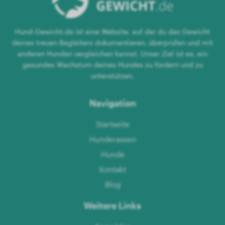
Hund-Gewicht.de ist eine Website, auf der du das Gewicht
deines treuen Begleiters dokumentieren, überprüfen und mit
anderen Hunden vergleichen kannst. Unser Ziel ist es, ein
gesundes Wachstum deines Hundes zu fördern und zu
unterstützen.
Navigation
Startseite
Hunderassen
Hunde
Kontakt
Blog
Weitere Links