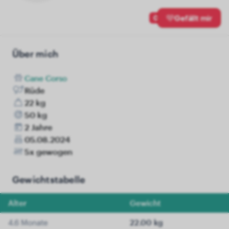
0
Gefällt mir
Über mich
Cane Corso
Rüde
22 kg
50 kg
2 Jahre
05.08.2024
5x gewogen
Gewichtstabelle
Alter
Gewicht
4.6 Monate
22.00 kg