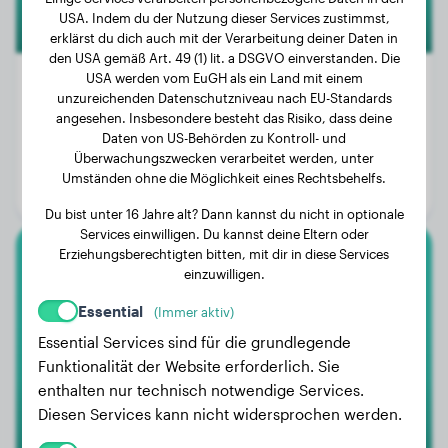
USA. Indem du der Nutzung dieser Services zustimmst,
erklärst du dich auch mit der Verarbeitung deiner Daten in
den USA gemäß Art. 49 (1) lit. a DSGVO einverstanden. Die
USA werden vom EuGH als ein Land mit einem
unzureichenden Datenschutzniveau nach EU-Standards
angesehen. Insbesondere besteht das Risiko, dass deine
Gewicht:
34 kg
Daten von US-Behörden zu Kontroll- und
Überwachungszwecken verarbeitet werden, unter
Alter:
5 Jahre
Umständen ohne die Möglichkeit eines Rechtsbehelfs.
Geschlecht:
Hündinn
Du bist unter 16 Jahre alt? Dann kannst du nicht in optionale
Services einwilligen. Du kannst deine Eltern oder
Erziehungsberechtigten bitten, mit dir in diese Services
Bichon
einzuwilligen.
Essential
(Immer aktiv)
Jip
Essential Services sind für die grundlegende
Funktionalität der Website erforderlich. Sie
enthalten nur technisch notwendige Services.
Diesen Services kann nicht widersprochen werden.