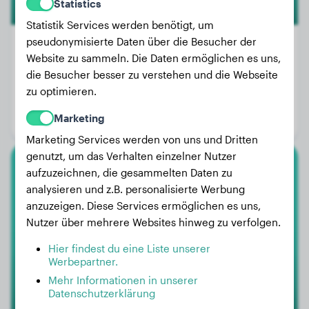
Statistics
Statistik Services werden benötigt, um
pseudonymisierte Daten über die Besucher der
Website zu sammeln. Die Daten ermöglichen es uns,
die Besucher besser zu verstehen und die Webseite
Gewicht:
2 kg
zu optimieren.
Alter:
4 Jahre, 4 Monate
Marketing
Geschlecht:
Hündinn
Marketing Services werden von uns und Dritten
genutzt, um das Verhalten einzelner Nutzer
aufzuzeichnen, die gesammelten Daten zu
American Bully
analysieren und z.B. personalisierte Werbung
anzuzeigen. Diese Services ermöglichen es uns,
Witcher
Nutzer über mehrere Websites hinweg zu verfolgen.
Hier findest du eine Liste unserer
Werbepartner.
Mehr Informationen in unserer
Datenschutzerklärung