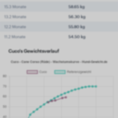
15.3 Monate
58.65 kg
13.2 Monate
56.30 kg
12.2 Monate
55.80 kg
11.2 Monate
54.50 kg
Cuco's Gewichtsverlauf