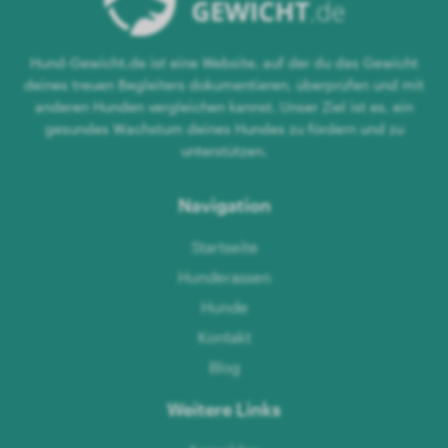
Hund-Gewicht.de ist eine Website, auf der du das Gewicht
deines treuen Begleiters dokumentieren, überprüfen und mit
anderen Hunden vergleichen kannst. Unser Ziel ist es, ein
gesundes Wachstum deines Hundes zu fördern und zu
unterstützen.
Navigation
Startseite
Hunderassen
Hunde
Kontakt
Blog
Weitere Links