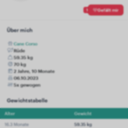
1
Gefällt mir
Über mich
Cane Corso
Rüde
59.35 kg
70 kg
2 Jahre, 10 Monate
06.10.2023
5x gewogen
Gewichtstabelle
Alter
Gewicht
16.3 Monate
59.35 kg