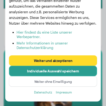
genutzt, um das Verhalten einzelner Nutzer
aufzuzeichnen, die gesammelten Daten zu
analysieren und z.B. personalisierte Werbung
anzuzeigen. Diese Services ermöglichen es uns,
Nutzer über mehrere Websites hinweg zu verfolgen.
Gewicht:
8 kg
Hier findest du eine Liste unserer
Alter:
3 Jahre, 5 Monate
Werbepartner.
Geschlecht:
Hündinn
Mehr Informationen in unserer
Datenschutzerklärung
Boxer
Weiter und akzeptieren
Individuelle Auswahl speichern
Georgia
Weiter ohne Einwilligung
Datenschutz
Impressum