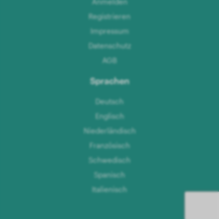
Anmelden
Registrieren
Impressum
Datenschutz
AGB
Sprachen
Deutsch
Englisch
Niederländisch
Französisch
Schwedisch
Spanisch
Italienisch