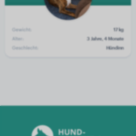
Gewicht:
17 kg
Alter:
3 Jahre, 4 Monate
Geschlecht:
Hündinn