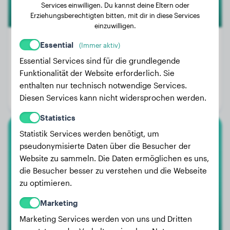
Services einwilligen. Du kannst deine Eltern oder
Erziehungsberechtigten bitten, mit dir in diese Services
einzuwilligen.
Essential
(Immer aktiv)
Essential Services sind für die grundlegende
Gewicht:
14 kg
Funktionalität der Website erforderlich. Sie
Alter:
2 Jahre, 4 Monate
enthalten nur technisch notwendige Services.
Diesen Services kann nicht widersprochen werden.
Geschlecht:
Rüde
Statistics
Statistik Services werden benötigt, um
Eurasier
pseudonymisierte Daten über die Besucher der
Website zu sammeln. Die Daten ermöglichen es uns,
Tjenna
die Besucher besser zu verstehen und die Webseite
zu optimieren.
Marketing
Marketing Services werden von uns und Dritten