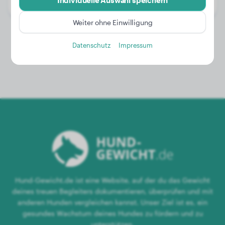
Individuelle Auswahl speichern
Geschlecht:
Rüde
Weiter ohne Einwilligung
Datenschutz
Impressum
Hund-Gewicht.de ist eine Website, auf der du das Gewicht
deines treuen Begleiters dokumentieren, überprüfen und mit
anderen Hunden vergleichen kannst. Unser Ziel ist es, ein
gesundes Wachstum deines Hundes zu fördern und zu
unterstützen.