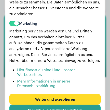
Website zu sammeln. Die Daten ermöglichen es uns,
Geschlecht:
Hündinn
die Besucher besser zu verstehen und die Webseite
zu optimieren.
Marketing
Chihuahua
Marketing Services werden von uns und Dritten
Hércules
genutzt, um das Verhalten einzelner Nutzer
aufzuzeichnen, die gesammelten Daten zu
analysieren und z.B. personalisierte Werbung
1
anzuzeigen. Diese Services ermöglichen es uns,
Nutzer über mehrere Websites hinweg zu verfolgen.
Hier findest du eine Liste unserer
Werbepartner.
Mehr Informationen in unserer
Datenschutzerklärung
Gewicht:
2 kg
Weiter und akzeptieren
Alter:
2 Jahre, 2 Monate