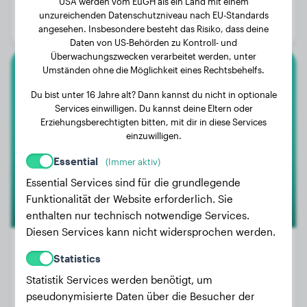
USA werden vom EuGH als ein Land mit einem
Alter:
14 Jahre, 7 Monate
unzureichenden Datenschutzniveau nach EU-Standards
Geschlecht:
Rüde
angesehen. Insbesondere besteht das Risiko, dass deine
Daten von US-Behörden zu Kontroll- und
Überwachungszwecken verarbeitet werden, unter
Umständen ohne die Möglichkeit eines Rechtsbehelfs.
Beagle
Du bist unter 16 Jahre alt? Dann kannst du nicht in optionale
Services einwilligen. Du kannst deine Eltern oder
Daisy
Erziehungsberechtigten bitten, mit dir in diese Services
einzuwilligen.
Essential
(Immer aktiv)
Essential Services sind für die grundlegende
Funktionalität der Website erforderlich. Sie
enthalten nur technisch notwendige Services.
Diesen Services kann nicht widersprochen werden.
Statistics
Statistik Services werden benötigt, um
Gewicht:
15 kg
pseudonymisierte Daten über die Besucher der
Alter:
3 Jahre, 9 Monate