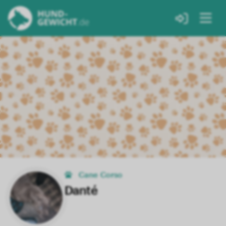
Cane Corso
Danté