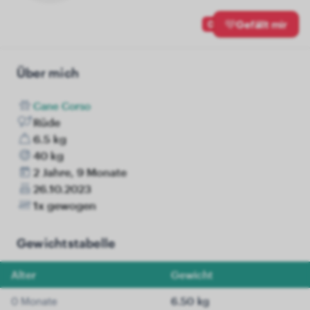
0
Gefällt mir
Über mich
Cane Corso
Rüde
6.5 kg
40 kg
2 Jahre, 9 Monate
26.10.2023
1x gewogen
Gewichtstabelle
Alter
Gewicht
0 Monate
6.50 kg