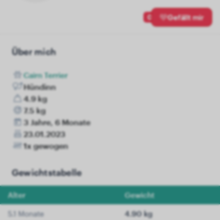
0
Gefällt mir
Über mich
Cairn Terrier
Hündinn
4.9 kg
7.5 kg
3 Jahre, 6 Monate
23.01.2023
1x gewogen
Gewichtstabelle
Alter
Gewicht
5.1 Monate
4.90 kg