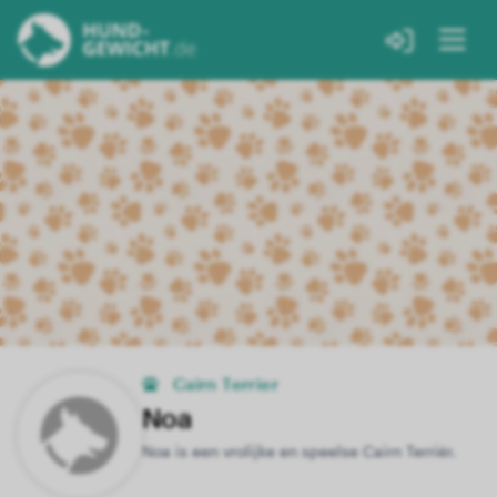
Cairn Terrier
Noa
Noa is een vrolijke en speelse Cairn Terriër.