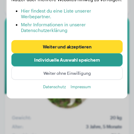
Geschlecht:
Rüde
Hier findest du eine Liste unserer
Werbepartner.
Mehr Informationen in unserer
Datenschutzerklärung
Sarplaninac
Tobis aka Toby
Weiter und akzeptieren
Individuelle Auswahl speichern
Weiter ohne Einwilligung
Datenschutz
Impressum
Gewicht:
20 kg
Alter:
3 Jahre, 5 Monate