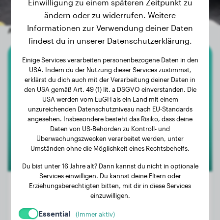
Einwilligung zu einem späteren Zeitpunkt zu
ändern oder zu widerrufen. Weitere
Informationen zur Verwendung deiner Daten
Andere zufällige Hunde
findest du in unserer Datenschutzerklärung.
Einige Services verarbeiten personenbezogene Daten in den
Australian Shepherd
USA. Indem du der Nutzung dieser Services zustimmst,
erklärst du dich auch mit der Verarbeitung deiner Daten in
Nele
den USA gemäß Art. 49 (1) lit. a DSGVO einverstanden. Die
USA werden vom EuGH als ein Land mit einem
unzureichenden Datenschutzniveau nach EU-Standards
angesehen. Insbesondere besteht das Risiko, dass deine
Daten von US-Behörden zu Kontroll- und
Überwachungszwecken verarbeitet werden, unter
Umständen ohne die Möglichkeit eines Rechtsbehelfs.
Du bist unter 16 Jahre alt? Dann kannst du nicht in optionale
Services einwilligen. Du kannst deine Eltern oder
Erziehungsberechtigten bitten, mit dir in diese Services
einzuwilligen.
Gewicht:
21 kg
Essential
(Immer aktiv)