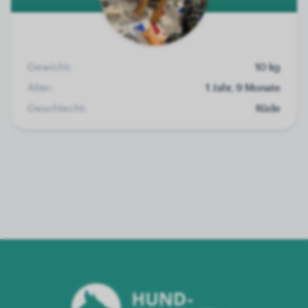
Gewicht:
10 kg
Alter:
1 Jahr, 9 Monate
Geschlecht:
Rüde