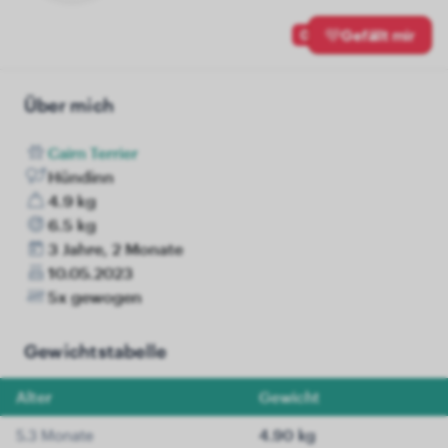
0
Gefällt mir
Über mich
Cairn Terrier
Hündinn
4.9 kg
6.5 kg
3 Jahre, 2 Monate
10.05.2023
5x gewogen
Gewichtstabelle
Alter
Gewicht
5.3 Monate
4.90 kg