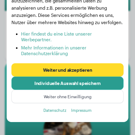
aufzuzeichnen, die gesammelten Daten zu
analysieren und z.B. personalisierte Werbung
anzuzeigen. Diese Services ermöglichen es uns,
Nutzer über mehrere Websites hinweg zu verfolgen.
Hier findest du eine Liste unserer
Gewicht:
22 kg
Werbepartner.
Alter:
1 Jahr, 11 Monate
Mehr Informationen in unserer
Geschlecht:
Hündinn
Datenschutzerklärung
Weiter und akzeptieren
American Staffordshire Terrier
Individuelle Auswahl speichern
Popeye
Weiter ohne Einwilligung
Datenschutz
Impressum
1