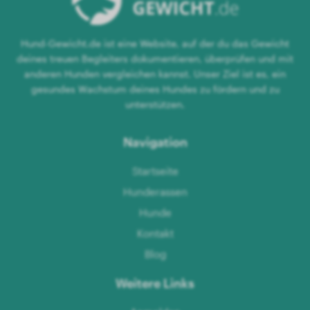
Hund-Gewicht.de ist eine Website, auf der du das Gewicht
deines treuen Begleiters dokumentieren, überprüfen und mit
anderen Hunden vergleichen kannst. Unser Ziel ist es, ein
gesundes Wachstum deines Hundes zu fördern und zu
unterstützen.
Navigation
Startseite
Hunderassen
Hunde
Kontakt
Blog
Weitere Links