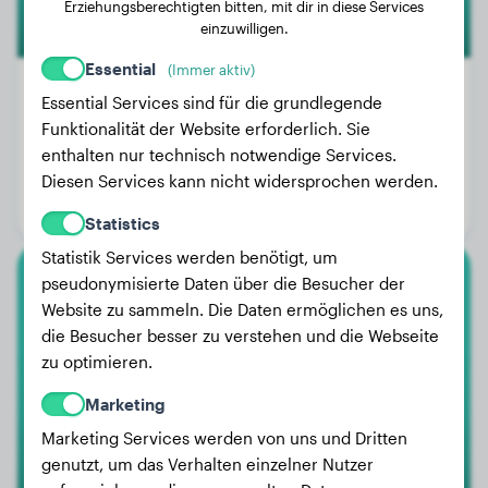
Erziehungsberechtigten bitten, mit dir in diese Services
einzuwilligen.
Essential
(Immer aktiv)
Essential Services sind für die grundlegende
Funktionalität der Website erforderlich. Sie
Gewicht:
5 kg
enthalten nur technisch notwendige Services.
Alter:
4 Jahre, 7 Monate
Diesen Services kann nicht widersprochen werden.
Geschlecht:
Hündinn
Statistics
Statistik Services werden benötigt, um
pseudonymisierte Daten über die Besucher der
Malinois
Website zu sammeln. Die Daten ermöglichen es uns,
die Besucher besser zu verstehen und die Webseite
Cara
zu optimieren.
Marketing
Marketing Services werden von uns und Dritten
genutzt, um das Verhalten einzelner Nutzer