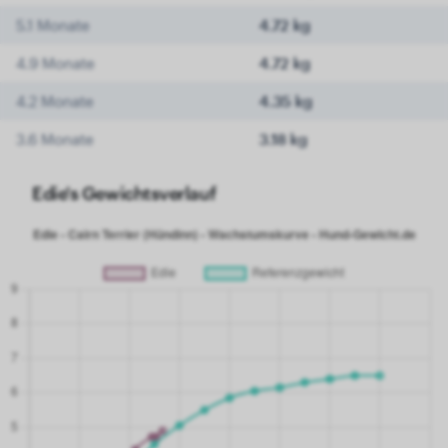
5.1 Monate
4.72 kg
4.9 Monate
4.72 kg
4.2 Monate
4.35 kg
3.6 Monate
3.18 kg
Edie's Gewichtsverlauf