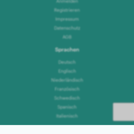
Anmelden
Registrieren
Impressum
Datenschutz
AGB
Sprachen
Deutsch
Englisch
Niederländisch
Französisch
Schwedisch
Spanisch
Italienisch