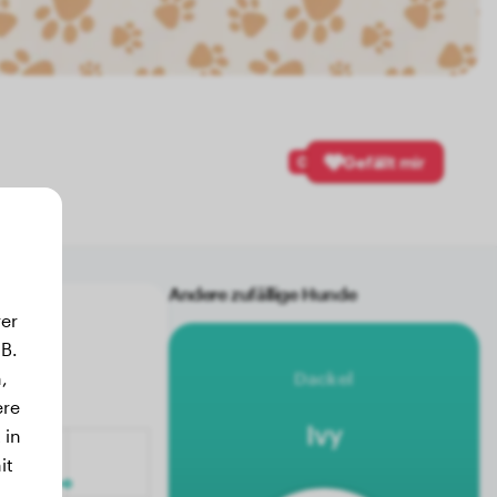
0
Gefällt mir
Andere zufällige Hunde
er
B.
,
Dackel
ere
Ivy
 in
it
.