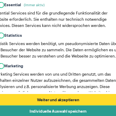
Essential
(Immer aktiv)
ential Services sind für die grundlegende Funktionalität der
site erforderlich. Sie enthalten nur technisch notwendige
vices. Diesen Services kann nicht widersprochen werden.
Statistics
tistik Services werden benötigt, um pseudonymisierte Daten üb
 Besucher der Website zu sammeln. Die Daten ermöglichen es u
 Besucher besser zu verstehen und die Webseite zu optimieren.
Marketing
keting Services werden von uns und Dritten genutzt, um das
halten einzelner Nutzer aufzuzeichnen, die gesammelten Daten
lysieren und z.B. personalisierte Werbung anzuzeigen. Diese
vices ermöglichen es uns, Nutzer über mehrere Websites hinw
verfolgen.
Weiter und akzeptieren
Hier findest du eine Liste unserer Werbepartner.
Individuelle Auswahl speichern
Mehr Informationen in unserer Datenschutzerklärung