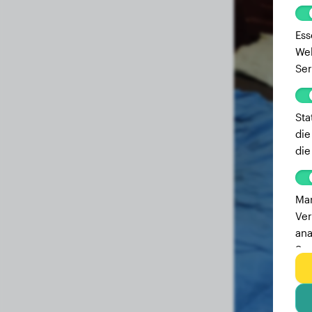
Ess
Web
Ser
Sta
die
die
Mar
Ver
ana
Ser
zu 