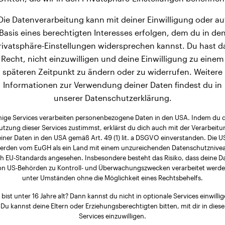
Die Datenverarbeitung kann mit deiner Einwilligung oder au
Basis eines berechtigten Interesses erfolgen, dem du in de
rivatsphäre-Einstellungen widersprechen kannst. Du hast d
Recht, nicht einzuwilligen und deine Einwilligung zu einem
späteren Zeitpunkt zu ändern oder zu widerrufen. Weitere
Informationen zur Verwendung deiner Daten findest du in
unserer Datenschutzerklärung.
nige Services verarbeiten personenbezogene Daten in den USA. Indem du 
utzung dieser Services zustimmst, erklärst du dich auch mit der Verarbeitu
iner Daten in den USA gemäß Art. 49 (1) lit. a DSGVO einverstanden. Die 
erden vom EuGH als ein Land mit einem unzureichenden Datenschutznive
h EU-Standards angesehen. Insbesondere besteht das Risiko, dass deine D
on US-Behörden zu Kontroll- und Überwachungszwecken verarbeitet werde
unter Umständen ohne die Möglichkeit eines Rechtsbehelfs.
 bist unter 16 Jahre alt? Dann kannst du nicht in optionale Services einwillig
Du kannst deine Eltern oder Erziehungsberechtigten bitten, mit dir in diese
Services einzuwilligen.