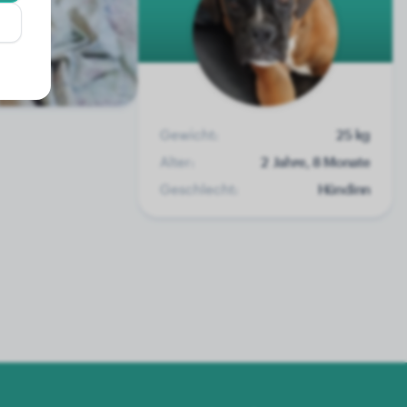
Gewicht:
25 kg
Alter:
2 Jahre, 8 Monate
Geschlecht:
Hündinn