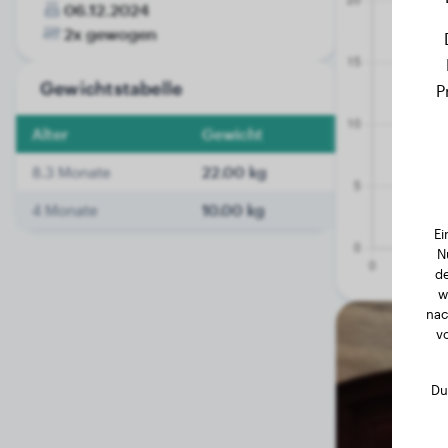
06.12.2024
2x gewogen
Gewichtstabelle
P
Alter
Gewicht
8.3 Monate
22.00 kg
4 Monate
10.00 kg
Ei
N
de
w
nac
v
Du