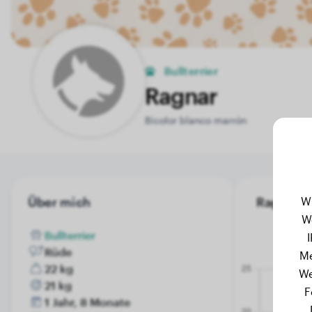
Bullterrier
Ragnar
Bicolor blanco marrón
W
Über mich
Ragnar's 
W
Bullterrier
Rüde
Me
22 kg
We
21 kg
F
1 Jahr, 8 Monate