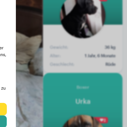
Gewicht:
36 kg
er
ns,
Alter:
1 Jahr, 6 Monate
Geschlecht:
Rüde
Boxer
 zu
Urka
eg
2