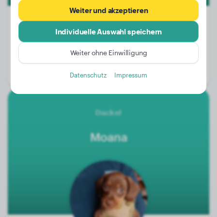
Weiter und akzeptieren
Individuelle Auswahl speichern
Gewicht:
5 kg
Weiter ohne Einwilligung
Alter:
3 Jahre, 1 Monat
Geschlecht:
Rüde
Datenschutz
Impressum
Dackel
Moana