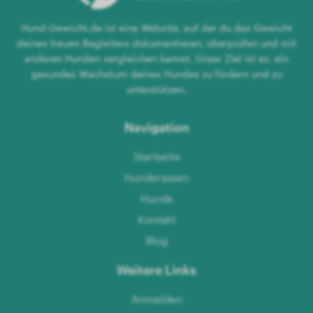
Hund-Gewicht.de ist eine Website, auf der du das Gewicht
deines treuen Begleiters dokumentieren, überprüfen und mit
anderen Hunden vergleichen kannst. Unser Ziel ist es, ein
gesundes Wachstum deines Hundes zu fördern und zu
unterstützen.
Navigation
Startseite
Hunderassen
Hunde
Kontakt
Blog
Weitere Links
Anmelden