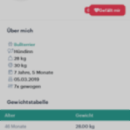
0
Gefällt mir
Über mich
Bullterrier
Hündinn
28 kg
30 kg
7 Jahre, 5 Monate
05.03.2019
7x gewogen
Gewichtstabelle
Alter
Gewicht
46 Monate
28.00 kg