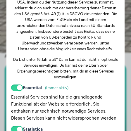
USA. Indem du der Nutzung dieser Services zustimmst,
erklärst du dich auch mit der Verarbeitung deiner Daten in
den USA gemäß Art. 49 (1) lit. a DSGVO einverstanden. Die
USA werden vom EuGH als ein Land mit einem
unzureichenden Datenschutzniveau nach EU-Standards
angesehen. Insbesondere besteht das Risiko, dass deine
Daten von US-Behörden zu Kontroll- und
Überwachungszwecken verarbeitet werden, unter
Umständen ohne die Möglichkeit eines Rechtsbehelfs.
Andere zufällige Hunde
Du bist unter 16 Jahre alt? Dann kannst du nicht in optionale
Services einwilligen. Du kannst deine Eltern oder
Erziehungsberechtigten bitten, mit dir in diese Services
einzuwilligen.
Englische Bulldogge
Essential
(Immer aktiv)
Muffin
Essential Services sind für die grundlegende
Funktionalität der Website erforderlich. Sie
enthalten nur technisch notwendige Services.
Diesen Services kann nicht widersprochen werden.
Statistics