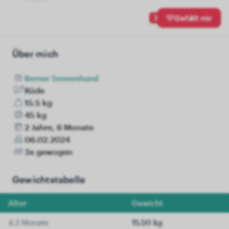
2
Gefällt mir
Über mich
Berner Sennenhund
Rüde
15.5 kg
45 kg
2 Jahre, 6 Monate
06.02.2024
3x gewogen
Gewichtstabelle
Alter
Gewicht
4.3 Monate
15.50 kg