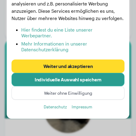
analysieren und z.B. personalisierte Werbung
anzuzeigen. Diese Services ermöglichen es uns,
Gewicht:
15 kg
Nutzer über mehrere Websites hinweg zu verfolgen.
Alter:
2 Jahre, 2 Monate
Hier findest du eine Liste unserer
Geschlecht:
Rüde
Werbepartner.
Mehr Informationen in unserer
Datenschutzerklärung
American Bully
Weiter und akzeptieren
Witcher
Individuelle Auswahl speichern
Weiter ohne Einwilligung
Datenschutz
Impressum