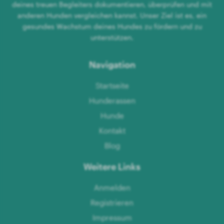
deines treuen Begleiters dokumentieren, überprüfen und mit
anderen Hunden vergleichen kannst. Unser Ziel ist es, ein
gesundes Wachstum deines Hundes zu fördern und zu
unterstützen.
Navigation
Startseite
Hunderassen
Hunde
Kontakt
Blog
Weitere Links
Anmelden
Registrieren
Impressum