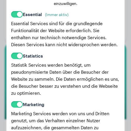
einzuwilligen.
Essential
(Immer aktiv)
Gewicht:
Keine Daten
Essential Services sind für die grundlegende
Alter:
2 Jahre, 8 Monate
Funktionalität der Website erforderlich. Sie
Geschlecht:
Rüde
enthalten nur technisch notwendige Services.
Diesen Services kann nicht widersprochen werden.
Statistics
Australian Shepherd
Statistik Services werden benötigt, um
Jay
pseudonymisierte Daten über die Besucher der
Website zu sammeln. Die Daten ermöglichen es uns,
die Besucher besser zu verstehen und die Webseite
zu optimieren.
Marketing
Marketing Services werden von uns und Dritten
genutzt, um das Verhalten einzelner Nutzer
aufzuzeichnen, die gesammelten Daten zu