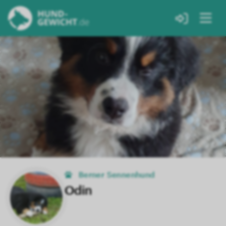
Berner Sennenhund
Odin