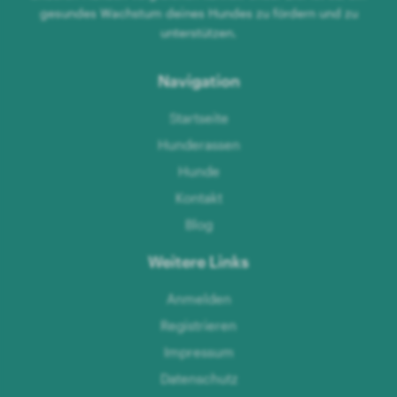
gesundes Wachstum deines Hundes zu fördern und zu
unterstützen.
Navigation
Startseite
Hunderassen
Hunde
Kontakt
Blog
Weitere Links
Anmelden
Registrieren
Impressum
Datenschutz