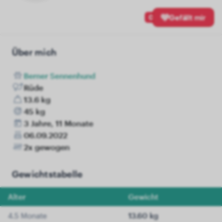
0
Gefällt mir
Über mich
Berner Sennenhund
Rüde
13.6 kg
45 kg
3 Jahre, 11 Monate
06.09.2022
2x gewogen
Gewichtstabelle
Alter
Gewicht
4.5 Monate
13.60 kg