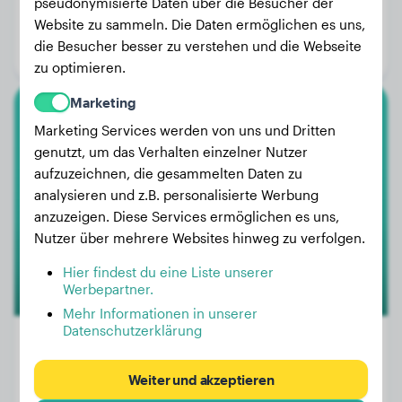
Gewicht:
3 kg
pseudonymisierte Daten über die Besucher der
Website zu sammeln. Die Daten ermöglichen es uns,
Alter:
2 Jahre, 6 Monate
die Besucher besser zu verstehen und die Webseite
Geschlecht:
Rüde
zu optimieren.
Marketing
Mops
Marketing Services werden von uns und Dritten
genutzt, um das Verhalten einzelner Nutzer
CAPOUF
aufzuzeichnen, die gesammelten Daten zu
analysieren und z.B. personalisierte Werbung
anzuzeigen. Diese Services ermöglichen es uns,
1
Nutzer über mehrere Websites hinweg zu verfolgen.
Hier findest du eine Liste unserer
Werbepartner.
Mehr Informationen in unserer
Datenschutzerklärung
Weiter und akzeptieren
Gewicht:
4 kg