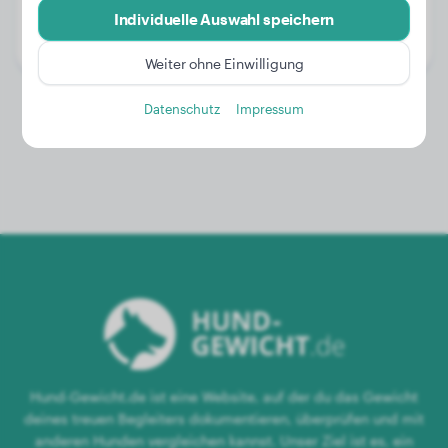
Alter:
1 Jahr, 6 Monate
Individuelle Auswahl speichern
Geschlecht:
Rüde
Weiter ohne Einwilligung
Datenschutz
Impressum
Hund-Gewicht.de ist eine Website, auf der du das Gewicht
deines treuen Begleiters dokumentieren, überprüfen und mit
anderen Hunden vergleichen kannst. Unser Ziel ist es, ein