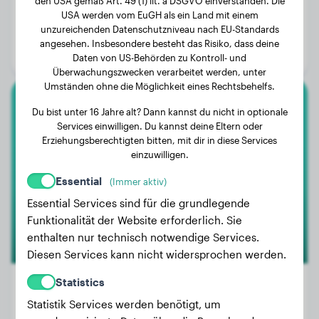
den USA gemäß Art. 49 (1) lit. a DSGVO einverstanden. Die
Gewicht:
9 kg
USA werden vom EuGH als ein Land mit einem
unzureichenden Datenschutzniveau nach EU-Standards
Alter:
2 Jahre, 9 Monate
angesehen. Insbesondere besteht das Risiko, dass deine
Geschlecht:
Rüde
Daten von US-Behörden zu Kontroll- und
Überwachungszwecken verarbeitet werden, unter
Umständen ohne die Möglichkeit eines Rechtsbehelfs.
Chihuahua
Du bist unter 16 Jahre alt? Dann kannst du nicht in optionale
Services einwilligen. Du kannst deine Eltern oder
Erziehungsberechtigten bitten, mit dir in diese Services
Guizmo
einzuwilligen.
Essential
(Immer aktiv)
Essential Services sind für die grundlegende
Funktionalität der Website erforderlich. Sie
enthalten nur technisch notwendige Services.
Diesen Services kann nicht widersprochen werden.
Statistics
Statistik Services werden benötigt, um