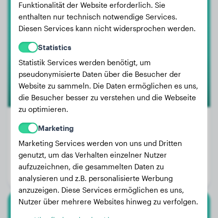
American Staffordshire Terrier
Funktionalität der Website erforderlich. Sie
enthalten nur technisch notwendige Services.
Muchu
Diesen Services kann nicht widersprochen werden.
Statistics
Statistik Services werden benötigt, um
pseudonymisierte Daten über die Besucher der
Website zu sammeln. Die Daten ermöglichen es uns,
die Besucher besser zu verstehen und die Webseite
zu optimieren.
Marketing
Marketing Services werden von uns und Dritten
Gewicht:
24 kg
genutzt, um das Verhalten einzelner Nutzer
Alter:
2 Jahre, 10 Monate
aufzuzeichnen, die gesammelten Daten zu
Geschlecht:
Hündinn
analysieren und z.B. personalisierte Werbung
anzuzeigen. Diese Services ermöglichen es uns,
Nutzer über mehrere Websites hinweg zu verfolgen.
Deutsche Dogge