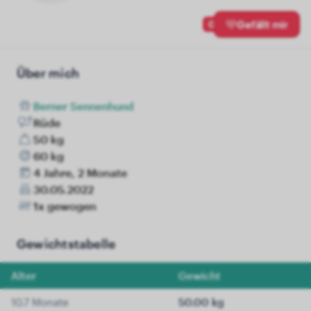
0
Gefällt mir
Über mich
Berner Sennenhund
Rüde
50 kg
60 kg
4 Jahre, 2 Monate
30.05.2022
1x gewogen
Gewichtstabelle
Alter
Gewicht
10.7 Monate
50.00 kg