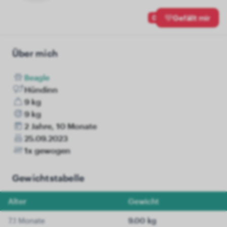
0
Gefällt mir
Über mich
Beagle
Hündinn
9 kg
9 kg
2 Jahre, 10 Monate
25.09.2023
1x gewogen
Gewichtstabelle
Alter
Gewicht
7.1 Monate
9.00 kg