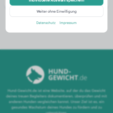
Individuelle Auswahl speichern
Geschlecht:
Rüde
Weiter ohne Einwilligung
Datenschutz
Impressum
Hund-Gewicht.de ist eine Website, auf der du das Gewicht
deines treuen Begleiters dokumentieren, überprüfen und mit
anderen Hunden vergleichen kannst. Unser Ziel ist es, ein
gesundes Wachstum deines Hundes zu fördern und zu
unterstützen.