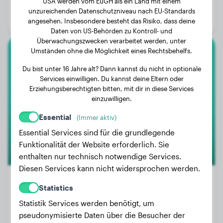
USA werden vom EuGH als ein Land mit einem
Alter:
1 Jahr, 10 Monate
unzureichenden Datenschutzniveau nach EU-Standards
Geschlecht:
Rüde
angesehen. Insbesondere besteht das Risiko, dass deine
Daten von US-Behörden zu Kontroll- und
Überwachungszwecken verarbeitet werden, unter
Umständen ohne die Möglichkeit eines Rechtsbehelfs.
Neufundländer
Du bist unter 16 Jahre alt? Dann kannst du nicht in optionale
Services einwilligen. Du kannst deine Eltern oder
Woezel
Erziehungsberechtigten bitten, mit dir in diese Services
einzuwilligen.
Essential
(Immer aktiv)
Essential Services sind für die grundlegende
Funktionalität der Website erforderlich. Sie
enthalten nur technisch notwendige Services.
Diesen Services kann nicht widersprochen werden.
Statistics
Statistik Services werden benötigt, um
Gewicht:
44 kg
pseudonymisierte Daten über die Besucher der
Alter:
3 Jahre, 5 Monate