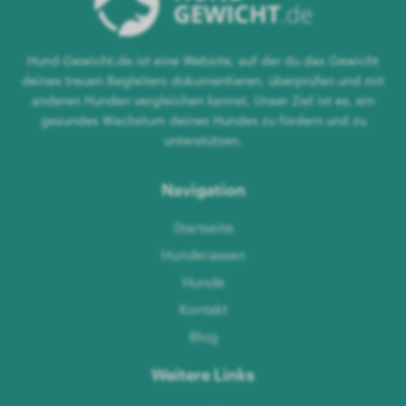
Hund-Gewicht.de ist eine Website, auf der du das Gewicht
deines treuen Begleiters dokumentieren, überprüfen und mit
anderen Hunden vergleichen kannst. Unser Ziel ist es, ein
gesundes Wachstum deines Hundes zu fördern und zu
unterstützen.
Navigation
Startseite
Hunderassen
Hunde
Kontakt
Blog
Weitere Links