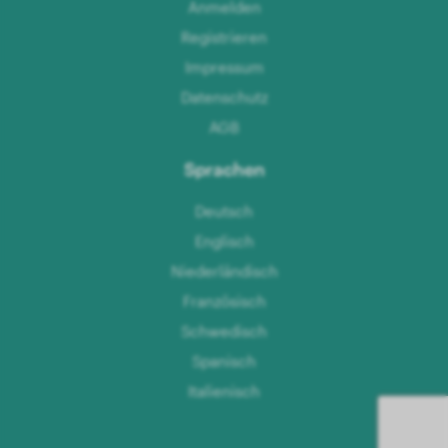
Anmelden
Registrieren
Impressum
Datenschutz
AGB
Sprachen
Deutsch
Englisch
Niederländisch
Französisch
Schwedisch
Spanisch
Italienisch