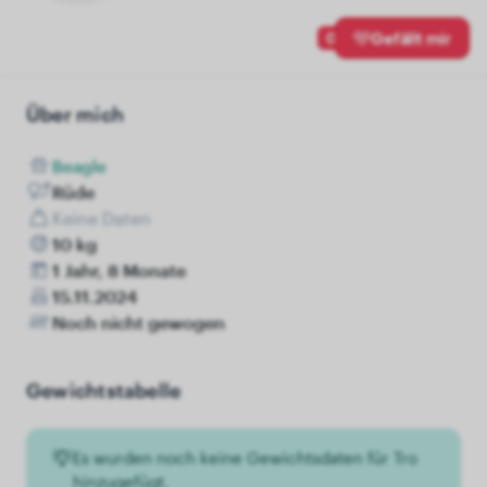
0
Gefällt mir
Über mich
Beagle
Rüde
Keine Daten
10 kg
1 Jahr, 8 Monate
15.11.2024
Noch nicht gewogen
Gewichtstabelle
Es wurden noch keine Gewichtsdaten für Tro
hinzugefügt.