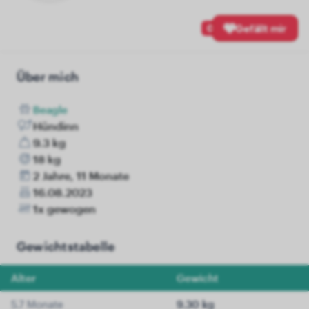
0
Gefällt mir
Über mich
Beagle
Hündinn
9.3 kg
18 kg
2 Jahre, 11 Monate
16.08.2023
1x gewogen
Gewichtstabelle
Alter
Gewicht
5.7 Monate
9.30 kg