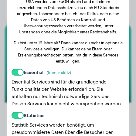
USA werden vom EuGH als ein Land mit einem
Alter:
5 Jahre, 3 Monate
unzureichenden Datenschutzniveau nach EU-Standards
Geschlecht:
Rüde
angesehen. Insbesondere besteht das Risiko, dass deine
Daten von US-Behörden zu Kontroll- und
Überwachungszwecken verarbeitet werden, unter
Umständen ohne die Möglichkeit eines Rechtsbehelfs.
Labrador Retriever
Du bist unter 16 Jahre alt? Dann kannst du nicht in optionale
Services einwilligen. Du kannst deine Eltern oder
Spicy
Erziehungsberechtigten bitten, mit dir in diese Services
einzuwilligen.
Essential
(Immer aktiv)
Essential Services sind für die grundlegende
Funktionalität der Website erforderlich. Sie
enthalten nur technisch notwendige Services.
Diesen Services kann nicht widersprochen werden.
Statistics
Statistik Services werden benötigt, um
Gewicht:
30 kg
pseudonymisierte Daten über die Besucher der
Alter:
2 Jahre, 9 Monate