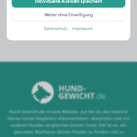
Individuelle Auswahl speichern
Geschlecht:
Hündinn
Weiter ohne Einwilligung
Datenschutz
Impressum
Hund-Gewicht.de ist eine Website, auf der du das Gewicht
deines treuen Begleiters dokumentieren, überprüfen und mit
anderen Hunden vergleichen kannst. Unser Ziel ist es, ein
gesundes Wachstum deines Hundes zu fördern und zu