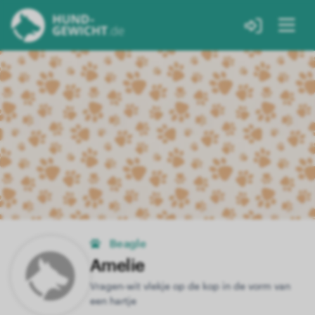
Beagle
Amelie
Vragen-wit vlekje op de kop in de vorm van
een hartje