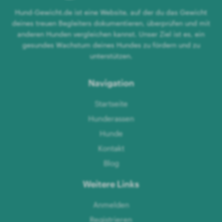
Hund-Gewicht.de ist eine Website, auf der du das Gewicht
deines treuen Begleiters dokumentieren, überprüfen und mit
anderen Hunden vergleichen kannst. Unser Ziel ist es, ein
gesundes Wachstum deines Hundes zu fördern und zu
unterstützen.
Navigation
Startseite
Hunderassen
Hunde
Kontakt
Blog
Weitere Links
Anmelden
Registrieren