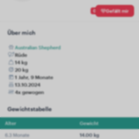
0
Gefällt mir
Über mich
Australian Shepherd
Rüde
14 kg
20 kg
1 Jahr, 9 Monate
13.10.2024
4x gewogen
Gewichtstabelle
Alter
Gewicht
6.3 Monate
14.00 kg