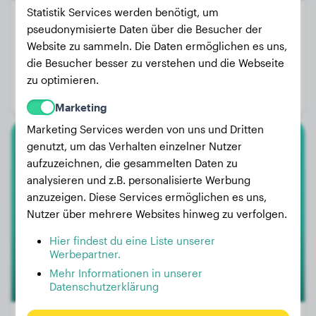
Statistik Services werden benötigt, um
pseudonymisierte Daten über die Besucher der
Website zu sammeln. Die Daten ermöglichen es uns,
Gewicht:
37 kg
die Besucher besser zu verstehen und die Webseite
Alter:
3 Jahre, 3 Monate
zu optimieren.
Geschlecht:
Rüde
Marketing
Marketing Services werden von uns und Dritten
genutzt, um das Verhalten einzelner Nutzer
Deutscher Schäferhund
aufzuzeichnen, die gesammelten Daten zu
analysieren und z.B. personalisierte Werbung
Norris
anzuzeigen. Diese Services ermöglichen es uns,
Nutzer über mehrere Websites hinweg zu verfolgen.
Hier findest du eine Liste unserer
Werbepartner.
Mehr Informationen in unserer
Datenschutzerklärung