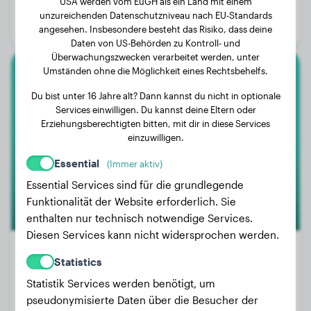
USA werden vom EuGH als ein Land mit einem
Alter:
2 Jahre, 10 Monate
unzureichenden Datenschutzniveau nach EU-Standards
Geschlecht:
Rüde
angesehen. Insbesondere besteht das Risiko, dass deine
Daten von US-Behörden zu Kontroll- und
Überwachungszwecken verarbeitet werden, unter
Umständen ohne die Möglichkeit eines Rechtsbehelfs.
Rottweiler
Du bist unter 16 Jahre alt? Dann kannst du nicht in optionale
Services einwilligen. Du kannst deine Eltern oder
Vanadium
Erziehungsberechtigten bitten, mit dir in diese Services
einzuwilligen.
Essential
(Immer aktiv)
1
Essential Services sind für die grundlegende
Funktionalität der Website erforderlich. Sie
enthalten nur technisch notwendige Services.
Diesen Services kann nicht widersprochen werden.
Statistics
Statistik Services werden benötigt, um
Gewicht:
38 kg
pseudonymisierte Daten über die Besucher der
Alter:
2 Jahre, 3 Monate