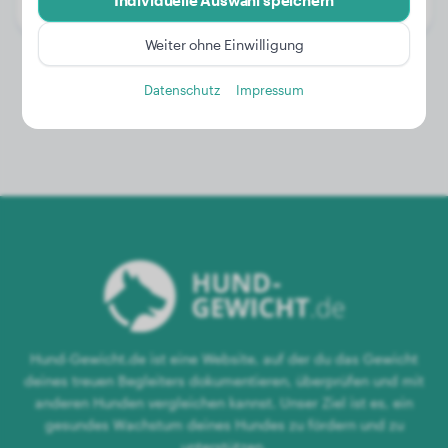
Individuelle Auswahl speichern
Geschlecht:
Hündinn
Weiter ohne Einwilligung
Datenschutz
Impressum
Hund-Gewicht.de ist eine Website, auf der du das Gewicht
deines treuen Begleiters dokumentieren, überprüfen und mit
anderen Hunden vergleichen kannst. Unser Ziel ist es, ein
gesundes Wachstum deines Hundes zu fördern und zu
unterstützen.