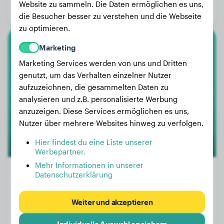
Website zu sammeln. Die Daten ermöglichen es uns,
Geschlecht:
Hündinn
die Besucher besser zu verstehen und die Webseite
zu optimieren.
Marketing
Jack Russell Terrier
Marketing Services werden von uns und Dritten
Cofy
genutzt, um das Verhalten einzelner Nutzer
aufzuzeichnen, die gesammelten Daten zu
analysieren und z.B. personalisierte Werbung
1
anzuzeigen. Diese Services ermöglichen es uns,
Nutzer über mehrere Websites hinweg zu verfolgen.
Hier findest du eine Liste unserer
Werbepartner.
Mehr Informationen in unserer
Datenschutzerklärung
Gewicht:
7 kg
Weiter und akzeptieren
Alter:
2 Jahre