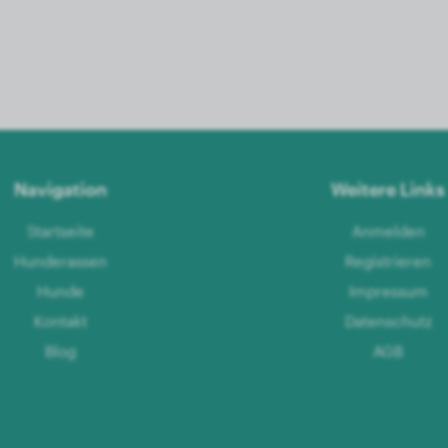
Navigation
Weitere Links
Startseite
Anmelden
Hunderassen
Registrieren
Hunde
Impressum
Kontakt
Datenschutz
Blog
AGB