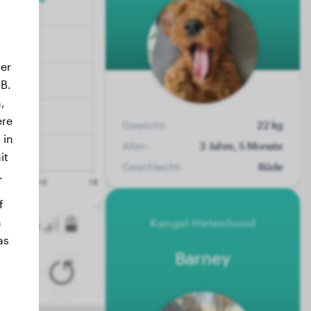
er
B.
,
ere
Gewicht:
22 kg
 in
Alter:
3 Jahre, 5 Monate
it
Geschlecht:
Rüde
.
f
n
Kangal-Hirtenhund
as
Barney