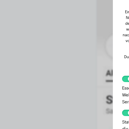
Ei
N
de
w
nac
v
Du
Ess
Web
Ser
Sta
die