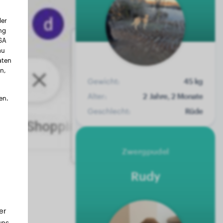
der
ng
USA
au
aten
n,
Gewicht:
45 kg
Alter:
2 Jahre, 2 Monate
en.
Geschlecht:
Rüde
Zwergpudel
Rudy
er
ns,