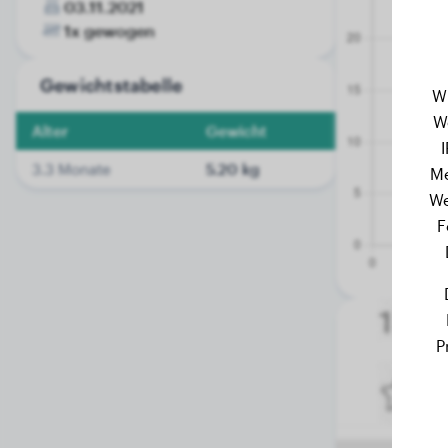
03.11.2021
1x gewogen
Gewichtstabelle
W
W
Alter
Gewicht
3.3 Monate
5.20 kg
Me
We
F
P