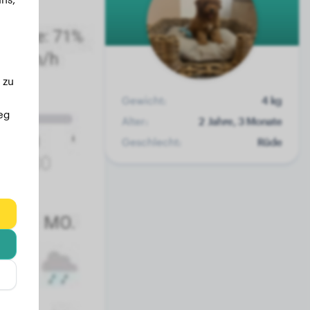
 zu
Gewicht:
4 kg
eg
Alter:
2 Jahre, 3 Monate
Geschlecht:
Rüde