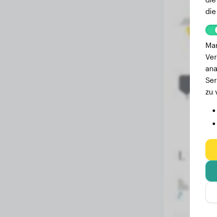
die
Mar
Ver
ana
Ser
zu 