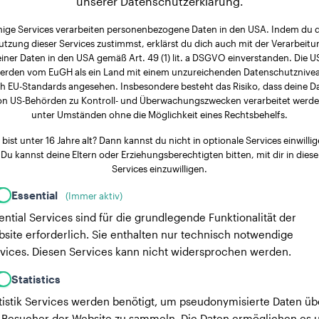
unserer Datenschutzerklärung.
nige Services verarbeiten personenbezogene Daten in den USA. Indem du 
utzung dieser Services zustimmst, erklärst du dich auch mit der Verarbeitu
iner Daten in den USA gemäß Art. 49 (1) lit. a DSGVO einverstanden. Die 
erden vom EuGH als ein Land mit einem unzureichenden Datenschutznive
h EU-Standards angesehen. Insbesondere besteht das Risiko, dass deine D
on US-Behörden zu Kontroll- und Überwachungszwecken verarbeitet werde
unter Umständen ohne die Möglichkeit eines Rechtsbehelfs.
 bist unter 16 Jahre alt? Dann kannst du nicht in optionale Services einwillig
Du kannst deine Eltern oder Erziehungsberechtigten bitten, mit dir in diese
Services einzuwilligen.
Essential
(Immer aktiv)
ential Services sind für die grundlegende Funktionalität der
site erforderlich. Sie enthalten nur technisch notwendige
vices. Diesen Services kann nicht widersprochen werden.
Statistics
tistik Services werden benötigt, um pseudonymisierte Daten üb
 Besucher der Website zu sammeln. Die Daten ermöglichen es u