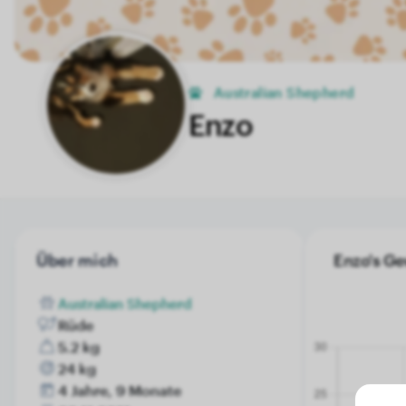
Australian Shepherd
Enzo
Über mich
Enzo's Ge
Australian Shepherd
Rüde
5.2 kg
24 kg
4 Jahre, 9 Monate