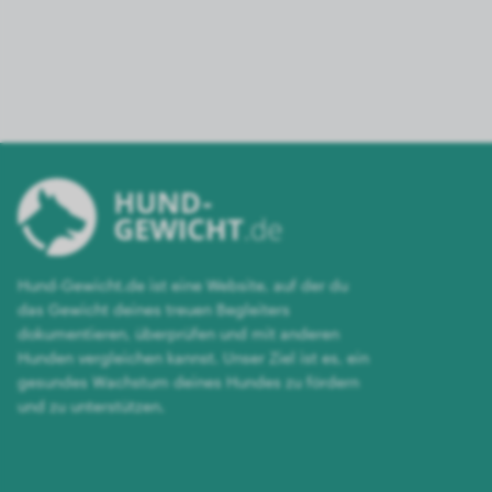
Hund-Gewicht.de ist eine Website, auf der du
das Gewicht deines treuen Begleiters
dokumentieren, überprüfen und mit anderen
Hunden vergleichen kannst. Unser Ziel ist es, ein
gesundes Wachstum deines Hundes zu fördern
und zu unterstützen.