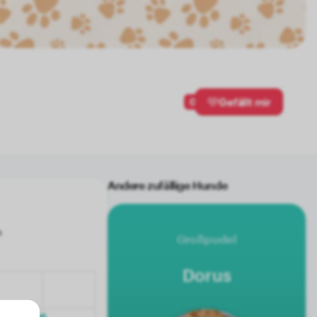
0
Gefällt mir
Andere zufällige Hunde
Großpudel
Dorus