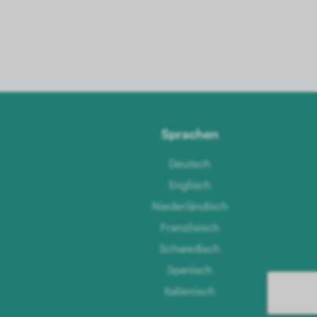
Sprachen
Deutsch
Englisch
Niederländisch
Französisch
Schwedisch
Spanisch
Italienisch