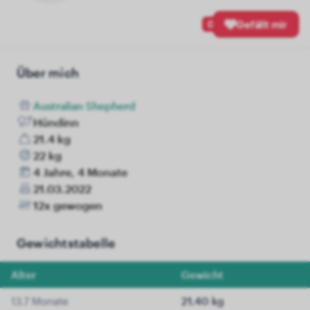
0
Gefällt mir
Über mich
Australian Shepherd
Hündinn
21.4 kg
22 kg
4 Jahre, 4 Monate
21.03.2022
12x gewogen
Gewichtstabelle
Alter
Gewicht
13.7 Monate
21.40 kg