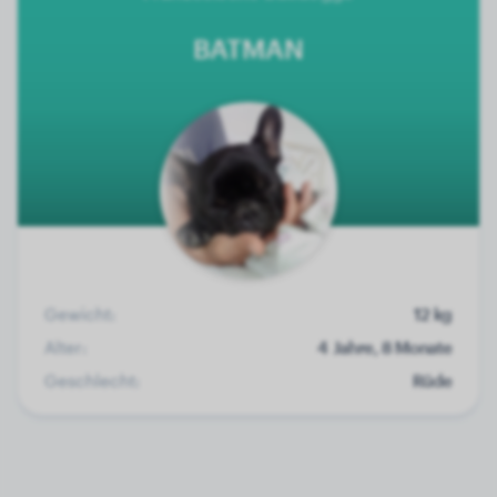
BATMAN
Gewicht:
12 kg
Alter:
4 Jahre, 8 Monate
Geschlecht:
Rüde