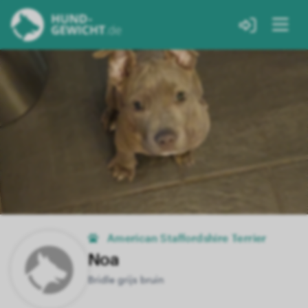
American Staffordshire Terrier
Noa
Bridle grijs bruin