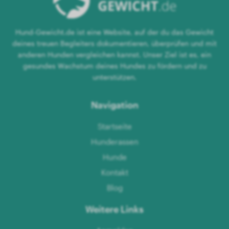
Hund-Gewicht.de ist eine Website, auf der du das Gewicht
deines treuen Begleiters dokumentieren, überprüfen und mit
anderen Hunden vergleichen kannst. Unser Ziel ist es, ein
gesundes Wachstum deines Hundes zu fördern und zu
unterstützen.
Navigation
Startseite
Hunderassen
Hunde
Kontakt
Blog
Weitere Links