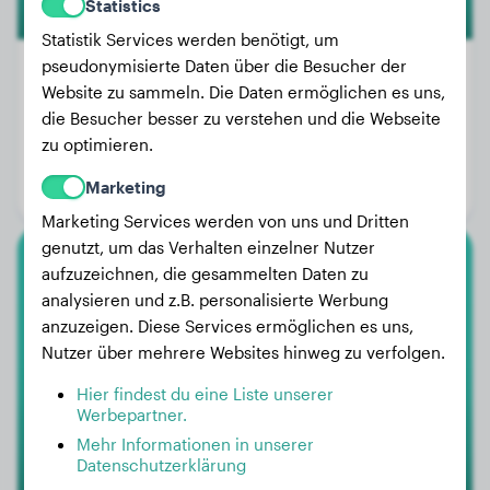
Statistics
Statistik Services werden benötigt, um
pseudonymisierte Daten über die Besucher der
Website zu sammeln. Die Daten ermöglichen es uns,
die Besucher besser zu verstehen und die Webseite
Gewicht:
46 kg
zu optimieren.
Alter:
2 Jahre, 10 Monate
Marketing
Geschlecht:
Rüde
Marketing Services werden von uns und Dritten
genutzt, um das Verhalten einzelner Nutzer
aufzuzeichnen, die gesammelten Daten zu
Eurasier
analysieren und z.B. personalisierte Werbung
anzuzeigen. Diese Services ermöglichen es uns,
Venum
Nutzer über mehrere Websites hinweg zu verfolgen.
Hier findest du eine Liste unserer
Werbepartner.
Mehr Informationen in unserer
Datenschutzerklärung