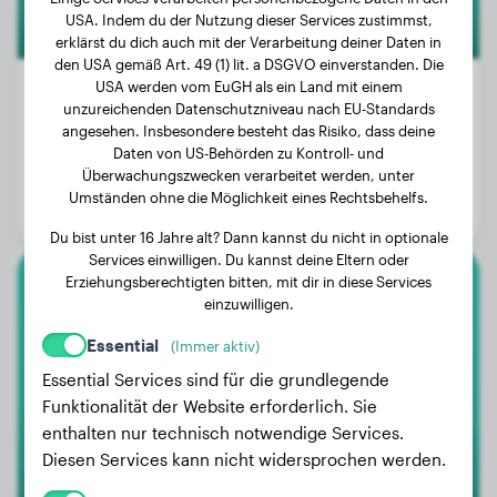
USA. Indem du der Nutzung dieser Services zustimmst,
erklärst du dich auch mit der Verarbeitung deiner Daten in
den USA gemäß Art. 49 (1) lit. a DSGVO einverstanden. Die
USA werden vom EuGH als ein Land mit einem
unzureichenden Datenschutzniveau nach EU-Standards
angesehen. Insbesondere besteht das Risiko, dass deine
Gewicht:
28 kg
Daten von US-Behörden zu Kontroll- und
Überwachungszwecken verarbeitet werden, unter
Alter:
4 Jahre, 5 Monate
Umständen ohne die Möglichkeit eines Rechtsbehelfs.
Geschlecht:
Hündinn
Du bist unter 16 Jahre alt? Dann kannst du nicht in optionale
Services einwilligen. Du kannst deine Eltern oder
Erziehungsberechtigten bitten, mit dir in diese Services
Berner Sennenhund
einzuwilligen.
Essential
(Immer aktiv)
U'DJANGO
Essential Services sind für die grundlegende
Funktionalität der Website erforderlich. Sie
enthalten nur technisch notwendige Services.
Diesen Services kann nicht widersprochen werden.