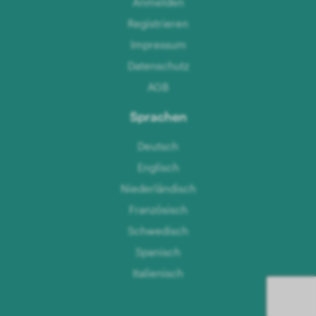
Anmelden
Registrieren
Impressum
Datenschutz
AGB
Sprachen
Deutsch
Englisch
Niederländisch
Französisch
Schwedisch
Spanisch
Italienisch