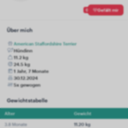
0
Gefällt mir
Über mich
American Staffordshire Terrier
Hündinn
11.2 kg
24.5 kg
1 Jahr, 7 Monate
30.12.2024
5x gewogen
Gewichtstabelle
Alter
Gewicht
3.8 Monate
11.20 kg