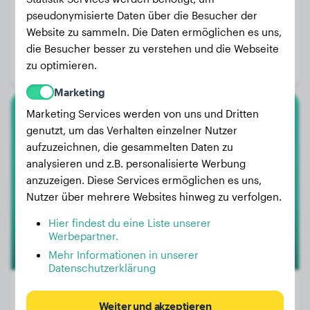
pseudonymisierte Daten über die Besucher der
Gewicht:
14 kg
Website zu sammeln. Die Daten ermöglichen es uns,
Alter:
4 Jahre, 9 Monate
die Besucher besser zu verstehen und die Webseite
zu optimieren.
Geschlecht:
Rüde
Marketing
Marketing Services werden von uns und Dritten
American Bully
genutzt, um das Verhalten einzelner Nutzer
aufzuzeichnen, die gesammelten Daten zu
Biggy
analysieren und z.B. personalisierte Werbung
anzuzeigen. Diese Services ermöglichen es uns,
Nutzer über mehrere Websites hinweg zu verfolgen.
1
Hier findest du eine Liste unserer
Werbepartner.
Mehr Informationen in unserer
Datenschutzerklärung
Weiter und akzeptieren