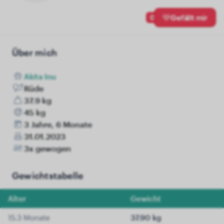
0
Gefällt mir
Über mich
Akita Inu
Rüde
37.9 kg
45 kg
3 Jahre, 6 Monate
31.01.2023
3x gewogen
Gewichtstabelle
Alter
Gewicht
15.3 Monate
37.90 kg