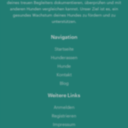
deines treuen Begleiters dokumentieren, überprüfen und mit
anderen Hunden vergleichen kannst. Unser Ziel ist es, ein
gesundes Wachstum deines Hundes zu fördern und zu
unterstützen.
Navigation
Startseite
Hunderassen
Hunde
Kontakt
Blog
Weitere Links
Anmelden
Registrieren
Impressum